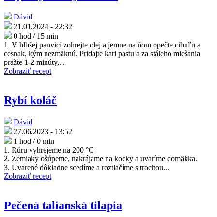
Dávid
21.01.2024 - 22:32
0 hod / 15 min
1. V hlbšej panvici zohrejte olej a jemne na ňom opečte cibuľu a
cesnak, kým nezmäknú. Pridajte kari pastu a za stáleho miešania
pražte 1-2 minúty,...
Zobraziť recept
Rybí koláč
Dávid
27.06.2023 - 13:52
1 hod / 0 min
1. Rúru vyhrejeme na 200 °C
2. Zemiaky ošúpeme, nakrájame na kocky a uvaríme domäkka.
3. Uvarené dôkladne scedíme a roztlačíme s trochou...
Zobraziť recept
Pečená talianská tilapia