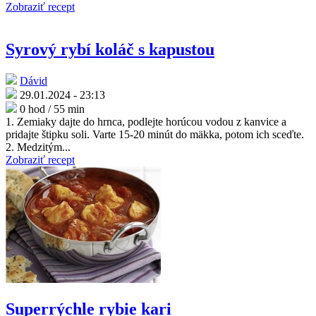
Zobraziť recept
Syrový rybí koláč s kapustou
Dávid
29.01.2024 - 23:13
0 hod / 55 min
1. Zemiaky dajte do hrnca, podlejte horúcou vodou z kanvice a
pridajte štipku soli. Varte 15-20 minút do mäkka, potom ich sceďte.
2. Medzitým...
Zobraziť recept
Superrýchle rybie kari