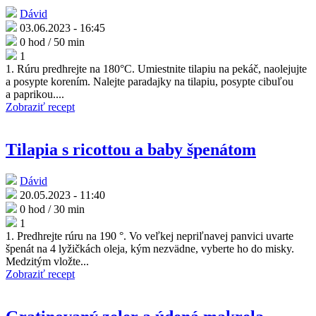
Dávid
03.06.2023 - 16:45
0 hod / 50 min
1
1. Rúru predhrejte na 180°C. Umiestnite tilapiu na pekáč, naolejujte
a posypte korením. Nalejte paradajky na tilapiu, posypte cibuľou
a paprikou....
Zobraziť recept
Tilapia s ricottou a baby špenátom
Dávid
20.05.2023 - 11:40
0 hod / 30 min
1
1. Predhrejte rúru na 190 °. Vo veľkej nepriľnavej panvici uvarte
špenát na 4 lyžičkách oleja, kým nezvädne, vyberte ho do misky.
Medzitým vložte...
Zobraziť recept