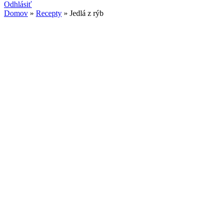
Odhlásiť
Domov
»
Recepty
» Jedlá z rýb
Nachádzate sa tu