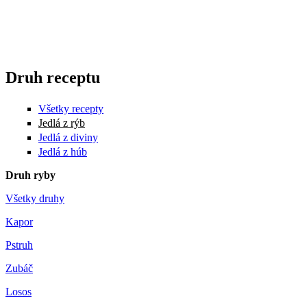
Druh receptu
Všetky recepty
Jedlá z rýb
Jedlá z diviny
Jedlá z húb
Druh ryby
Všetky druhy
Kapor
Pstruh
Zubáč
Losos