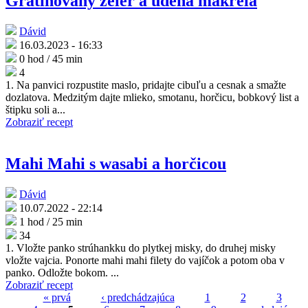
Gratinovaný zeler a údená makrela
Dávid
16.03.2023 - 16:33
0 hod / 45 min
4
1. Na panvici rozpustite maslo, pridajte cibuľu a cesnak a smažte
dozlatova. Medzitým dajte mlieko, smotanu, horčicu, bobkový list a
štipku soli a...
Zobraziť recept
Mahi Mahi s wasabi a horčicou
Dávid
10.07.2022 - 22:14
1 hod / 25 min
34
1. Vložte panko strúhankku do plytkej misky, do druhej misky
vložte vajcia. Ponorte mahi mahi filety do vajíčok a potom oba v
panko. Odložte bokom. ...
Zobraziť recept
« prvá
‹ predchádzajúca
1
2
3