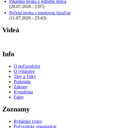
Pikantná treska z jedného hrnca
(20.07.2026 - 1:07)
Pečená treska s maslovou fazuľou
(11.07.2026 - 23:43)
Videá
Info
O poľovníctve
O rybárstve
Tipy a Triky
Podujatia
Zákony
Kynológia
Fakty
Zoznamy
Rybárske zväzy
Poľovnícke organizácie