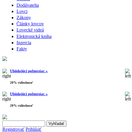
Dodávatelia
Lovci
Zákony
Články lovcov
Lovecké videá
Elektronická kniha
Inzercia
Fakty
Ubúdajúci polmesiac »
20% viditelnosť
Ubúdajúci polmesiac »
20% viditelnosť
Search this site
Vyhľadávanie
Registrovať
Prihlásiť