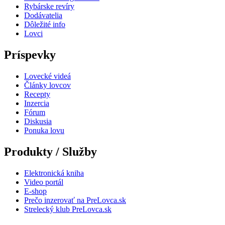
Rybárske revíry
Dodávatelia
Dôležité info
Lovci
Príspevky
Lovecké videá
Články lovcov
Recepty
Inzercia
Fórum
Diskusia
Ponuka lovu
Produkty / Služby
Elektronická kniha
Video portál
E-shop
Prečo inzerovať na PreLovca.sk
Strelecký klub PreLovca.sk