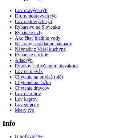
Lov dravých rýb
Druhy nedravých rýb
Lov nedravých rýb
Rybárstvo na Slovenku
Rybárske uzly
Ako čítať hladinu vody
Nástrahy a základné návnady
Návnady z Vašej kuchyne
Rybárske náčinie
Atlas rýb
Rybolov s obyčajným plavákom
Lov na plavák
Chytanie na privlač (bič)
Chytanie na ťažko
Chytanie dravcov
Lov pstruhov
Lov kaprov
Lov sumcov
Miery rýb
Info
O poľovníctve