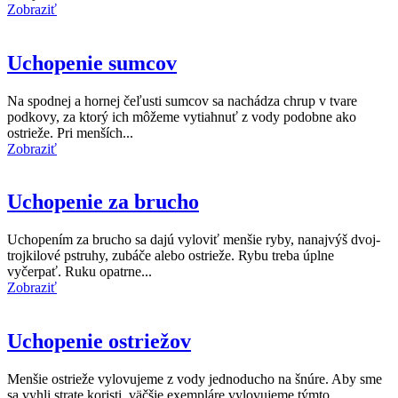
Zobraziť
Uchopenie sumcov
Na spodnej a hornej čeľusti sumcov sa nachádza chrup v tvare
podkovy, za ktorý ich môžeme vytiahnuť z vody podobne ako
ostrieže. Pri menších...
Zobraziť
Uchopenie za brucho
Uchopením za brucho sa dajú vyloviť menšie ryby, nanajvýš dvoj-
trojkilové pstruhy, zubáče alebo ostrieže. Rybu treba úplne
vyčerpať. Ruku opatrne...
Zobraziť
Uchopenie ostriežov
Menšie ostrieže vylovujeme z vody jednoducho na šnúre. Aby sme
sa vyhli strate koristi, väčšie exempláre vylovujeme týmto