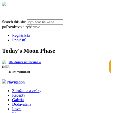
Search this site
poľovníctvo a rybárstvo
Registrácia
Prihlásiť
Today's Moon Phase
Ubúdajúci polmesiac »
33.8% viditelnosť
Navigation
Združenia a zväzy
Recepty
Galéria
Dodávatelia
Lovci