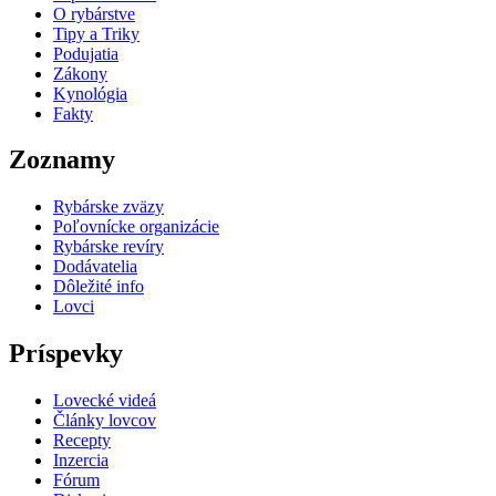
O rybárstve
Tipy a Triky
Podujatia
Zákony
Kynológia
Fakty
Zoznamy
Rybárske zväzy
Poľovnícke organizácie
Rybárske revíry
Dodávatelia
Dôležité info
Lovci
Príspevky
Lovecké videá
Články lovcov
Recepty
Inzercia
Fórum