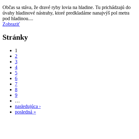
Občas sa stáva, že dravé ryby lovia na hladine. Tu prichádzajú do
úvahy hladinové nástrahy, ktoré predkladáme nanajvýš pol metra
pod hladinou....
Zobraziť
Stránky
1
2
3
4
5
6
7
8
9
…
nasledujúca ›
posledná »