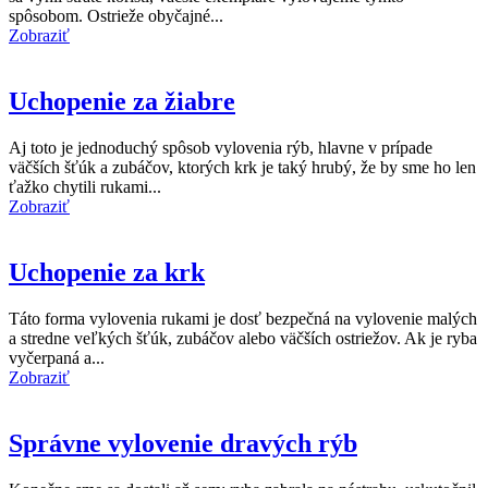
spôsobom. Ostrieže obyčajné...
Zobraziť
Uchopenie za žiabre
Aj toto je jednoduchý spôsob vylovenia rýb, hlavne v prípade
väčších šťúk a zubáčov, ktorých krk je taký hrubý, že by sme ho len
ťažko chytili rukami...
Zobraziť
Uchopenie za krk
Táto forma vylovenia rukami je dosť bezpečná na vylovenie malých
a stredne veľkých šťúk, zubáčov alebo väčších ostriežov. Ak je ryba
vyčerpaná a...
Zobraziť
Správne vylovenie dravých rýb