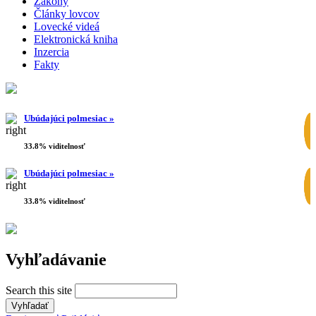
Zákony
Články lovcov
Lovecké videá
Elektronická kniha
Inzercia
Fakty
Ubúdajúci polmesiac »
33.8% viditelnosť
Ubúdajúci polmesiac »
33.8% viditelnosť
Vyhľadávanie
Search this site