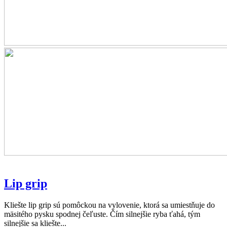
Lip grip
Kliešte lip grip sú pomôckou na vylovenie, ktorá sa umiestňuje do
mäsitého pysku spodnej čeľuste. Čím silnejšie ryba ťahá, tým
silnejšie sa kliešte...