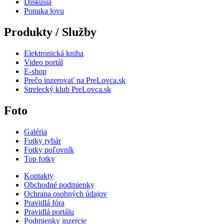
Diskusia
Ponuka lovu
Produkty / Služby
Elektronická kniha
Video portál
E-shop
Prečo inzerovať na PreLovca.sk
Strelecký klub PreLovca.sk
Foto
Galéria
Fotky rybár
Fotky poľovník
Top fotky
Kontakty
Obchodné podmienky
Ochrana osobných údajov
Pravidlá fóra
Pravidlá portálu
Podmienky inzercie