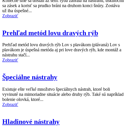
Konečne sme sa dostali až sem: ryba zabrala na nástrahu, uskutočnil
sa zásek a korisť sa prudko bráni na druhom konci šnúry. Zostáva
už iba úspešné...
Zobraziť
Prehľad metód lovu dravých rýb
Prehľad metód lovu dravých rýb Lov s plavákom (plávaná) Lov s
plavákom je úspešná metóda aj pri love dravých rýb, kde montáž a
nástrahu stačí...
Zobraziť
Špeciálne nástrahy
Existuje ešte veľké množstvo špeciálnych nástrah, ktoré boli
vyvinuté na mimoriadne situácie alebo druhy rýb. Také sú napríklad
bolenie olovká, ktoré...
Zobraziť
Hladinové nástrahy