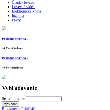
Články lovcov
Lovecké videá
Elektronická kniha
Inzercia
Fakty
Posledná štvrtina »
46.8% viditelnosť
Posledná štvrtina »
46.8% viditelnosť
Vyhľadávanie
Search this site
Registrovať
Prihlásiť