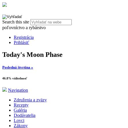
Search this site
poľovníctvo a rybárstvo
Registrácia
Prihlásiť
Today's Moon Phase
Posledná štvrtina »
46.8% viditelnosť
Navigation
Združenia a zväzy
Recepty
Galéria
Dodávatelia
Lovci
Zákony