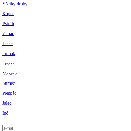
Všetky druhy
Kapor
Pstruh
Zubáč
Losos
Tuniak
Treska
Makrela
Sumec
Pleskáč
Jalec
Iné
E-mail
*