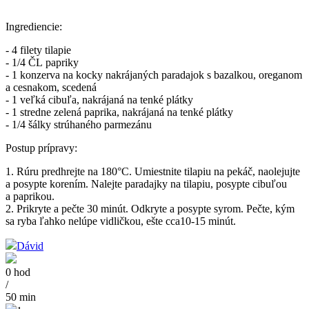
Ingrediencie:
- 4 filety tilapie
- 1/4 ČL papriky
- 1 konzerva na kocky nakrájaných paradajok s bazalkou, oreganom
a cesnakom, scedená
- 1 veľká cibuľa, nakrájaná na tenké plátky
- 1 stredne zelená paprika, nakrájaná na tenké plátky
- 1/4 šálky strúhaného parmezánu
Postup prípravy:
1. Rúru predhrejte na 180°C. Umiestnite tilapiu na pekáč, naolejujte
a posypte korením. Nalejte paradajky na tilapiu, posypte cibuľou
a paprikou.
2. Prikryte a pečte 30 minút. Odkryte a posypte syrom. Pečte, kým
sa ryba ľahko nelúpe vidličkou, ešte cca10-15 minút.
Dávid
0 hod
/
50 min