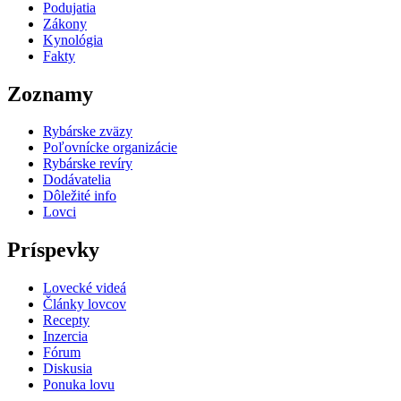
Podujatia
Zákony
Kynológia
Fakty
Zoznamy
Rybárske zväzy
Poľovnícke organizácie
Rybárske revíry
Dodávatelia
Dôležité info
Lovci
Príspevky
Lovecké videá
Články lovcov
Recepty
Inzercia
Fórum
Diskusia
Ponuka lovu