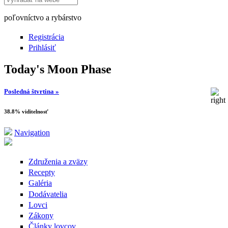
poľovníctvo a rybárstvo
Registrácia
Prihlásiť
Today's Moon Phase
Posledná štvrtina »
38.8% viditelnosť
Navigation
Združenia a zväzy
Recepty
Galéria
Dodávatelia
Lovci
Zákony
Články lovcov