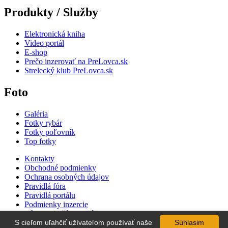
Produkty / Služby
Elektronická kniha
Video portál
E-shop
Prečo inzerovať na PreLovca.sk
Strelecký klub PreLovca.sk
Foto
Galéria
Fotky rybár
Fotky poľovník
Top fotky
Kontakty
Obchodné podmienky
Ochrana osobných údajov
Pravidlá fóra
Pravidlá portálu
Podmienky inzercie
Zásady používania súborov cookie
Cenník inzercie
S cieľom uľahčiť užívateľom používať naše
Súhlasim