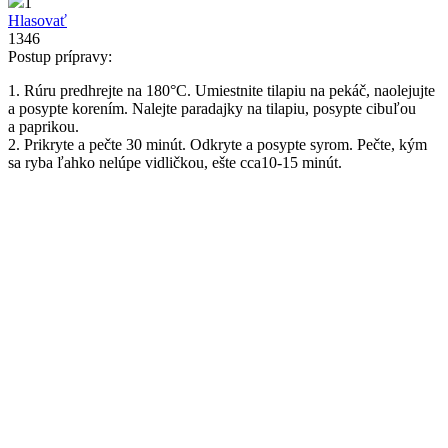
1
Hlasovať
1346
Postup prípravy:
1. Rúru predhrejte na 180°C. Umiestnite tilapiu na pekáč, naolejujte
a posypte korením. Nalejte paradajky na tilapiu, posypte cibuľou
a paprikou.
2. Prikryte a pečte 30 minút. Odkryte a posypte syrom. Pečte, kým
sa ryba ľahko nelúpe vidličkou, ešte cca10-15 minút.