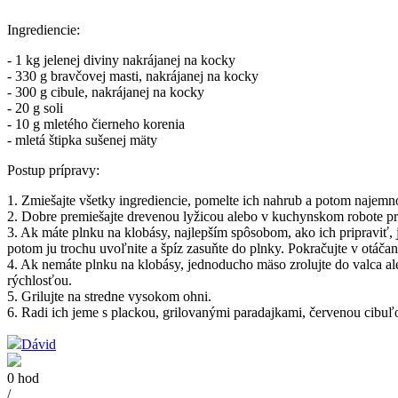
Ingrediencie:
- 1 kg jelenej diviny nakrájanej na kocky
- 330 g bravčovej masti, nakrájanej na kocky
- 300 g cibule, nakrájanej na kocky
- 20 g soli
- 10 g mletého čierneho korenia
- mletá štipka sušenej mäty
Postup prípravy:
1. Zmiešajte všetky ingrediencie, pomelte ich nahrub a potom najemn
2. Dobre premiešajte drevenou lyžicou alebo v kuchynskom robote pr
3. Ak máte plnku na klobásy, najlepším spôsobom, ako ich pripraviť,
potom ju trochu uvoľnite a špíz zasuňte do plnky. Pokračujte v otáčan
4. Ak nemáte plnku na klobásy, jednoducho mäso zrolujte do valca aleb
rýchlosťou.
5. Grilujte na stredne vysokom ohni.
6. Radi ich jeme s plackou, grilovanými paradajkami, červenou cibuľ
Dávid
0 hod
/