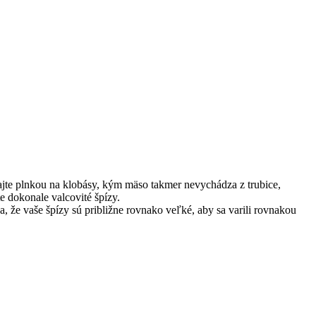
čajte plnkou na klobásy, kým mäso takmer nevychádza z trubice,
e dokonale valcovité špízy.
a, že vaše špízy sú približne rovnako veľké, aby sa varili rovnakou