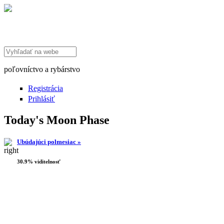
Search this site
poľovníctvo a rybárstvo
Registrácia
Prihlásiť
Today's Moon Phase
Ubúdajúci polmesiac »
30.9% viditelnosť