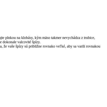
čajte plnkou na klobásy, kým mäso takmer nevychádza z trubice,
e dokonale valcovité špízy.
a, že vaše špízy sú približne rovnako veľké, aby sa varili rovnakou