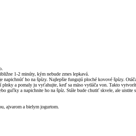
o.
ibližne 1-2 minúty, kým nebude zmes lepkavá.
 je napichnúť ho na špízy. Najlepšie fungujú ploché kovové špízy. Otá
í plnky a pomaly ju vyťahujte, keď sa mäso vytláča von. Takto vytvorít
o guľky a napichnite ho na špíz. Stále bude chutiť skvele, ale uistite s
ou, ajvarom a bielym jogurtom.