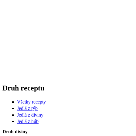
Druh receptu
Všetky recepty
Jedlá z rýb
Jedlá z diviny
Jedlá z húb
Druh diviny