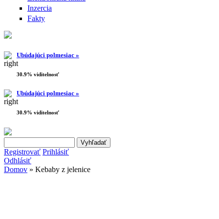
Inzercia
Fakty
Ubúdajúci polmesiac »
30.9% viditelnosť
Ubúdajúci polmesiac »
30.9% viditelnosť
Search this site
Vyhľadávanie
Registrovať
Prihlásiť
Odhlásiť
Domov
» Kebaby z jelenice
Nachádzate sa tu