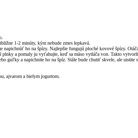
o.
ibližne 1-2 minúty, kým nebude zmes lepkavá.
 je napichnúť ho na špízy. Najlepšie fungujú ploché kovové špízy. Otá
í plnky a pomaly ju vyťahujte, keď sa mäso vytláča von. Takto vytvorít
o guľky a napichnite ho na špíz. Stále bude chutiť skvele, ale uistite s
ou, ajvarom a bielym jogurtom.