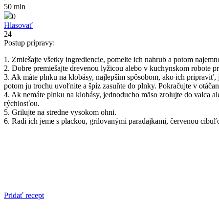
50 min
0
Hlasovať
24
Postup prípravy:
1. Zmiešajte všetky ingrediencie, pomelte ich nahrub a potom najemn
2. Dobre premiešajte drevenou lyžicou alebo v kuchynskom robote pr
3. Ak máte plnku na klobásy, najlepším spôsobom, ako ich pripraviť,
potom ju trochu uvoľnite a špíz zasuňte do plnky. Pokračujte v otáčan
4. Ak nemáte plnku na klobásy, jednoducho mäso zrolujte do valca aleb
rýchlosťou.
5. Grilujte na stredne vysokom ohni.
6. Radi ich jeme s plackou, grilovanými paradajkami, červenou cibuľ
Pridať recept