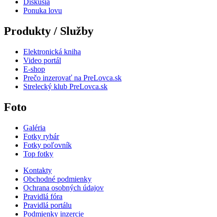
Diskusia
Ponuka lovu
Produkty / Služby
Elektronická kniha
Video portál
E-shop
Prečo inzerovať na PreLovca.sk
Strelecký klub PreLovca.sk
Foto
Galéria
Fotky rybár
Fotky poľovník
Top fotky
Kontakty
Obchodné podmienky
Ochrana osobných údajov
Pravidlá fóra
Pravidlá portálu
Podmienky inzercie