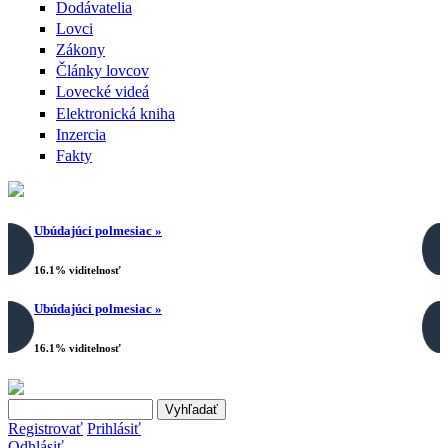
Dodávatelia
Lovci
Zákony
Články lovcov
Lovecké videá
Elektronická kniha
Inzercia
Fakty
Ubúdajúci polmesiac »
16.1% viditelnosť
Ubúdajúci polmesiac »
16.1% viditelnosť
Search this site
Vyhľadávanie
Registrovať
Prihlásiť
Odhlásiť