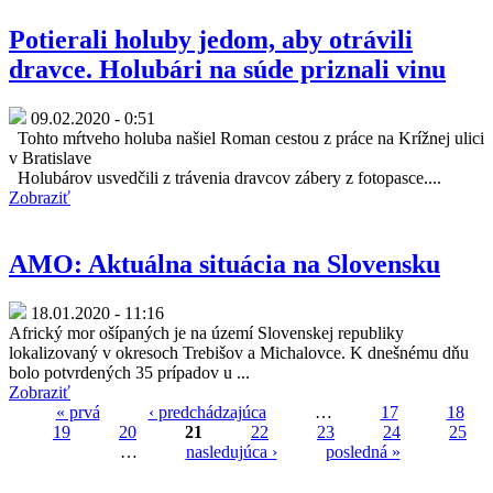
Potierali holuby jedom, aby otrávili
dravce. Holubári na súde priznali vinu
09.02.2020 - 0:51
Tohto mŕtveho holuba našiel Roman cestou z práce na Krížnej ulici
v Bratislave
Holubárov usvedčili z trávenia dravcov zábery z fotopasce....
Zobraziť
AMO: Aktuálna situácia na Slovensku
18.01.2020 - 11:16
Africký mor ošípaných je na území Slovenskej republiky
lokalizovaný v okresoch Trebišov a Michalovce. K dnešnému dňu
bolo potvrdených 35 prípadov u ...
Zobraziť
« prvá
‹ predchádzajúca
…
17
18
19
20
21
22
23
24
25
Stránky
…
nasledujúca ›
posledná »