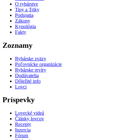
O rybárstve
Tipy a Triky
Podujatia
Zákony
Kynológia
Fakty
Zoznamy
Rybárske zväzy
Poľovnícke organizácie
Rybárske revíry
Dodávatelia
Dôležité info
Lovci
Príspevky
Lovecké videá
Články lovcov
Recepty
Inzercia
Fórum