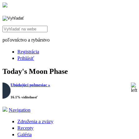
Search this site
poľovníctvo a rybárstvo
Registrácia
Prihlásiť
Today's Moon Phase
Ubúdajúci polmesiac »
16.1% viditelnosť
Navigation
Združenia a zväzy
Recepty
Galéria