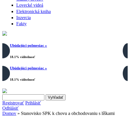
Lovecké videá
Elektronická kniha
Inzercia
Fakty
Ubúdajúci polmesiac »
18.1% viditelnosť
Ubúdajúci polmesiac »
18.1% viditelnosť
Search this site
Vyhľadávanie
Registrovať
Prihlásiť
Odhlásiť
Domov
» Stanovisko SPK k chovu a obchodovaniu s líškami
Nachádzate sa tu