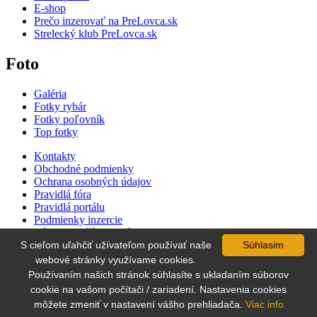
E-shop
Prečo inzerovať na PreLovca.sk
Strelecký klub PreLovca.sk
Foto
Galéria
Fotky rybár
Fotky poľovník
Top fotky
Kontakty
Obchodné podmienky
Ochrana osobných údajov
Pravidlá fóra
Pravidlá portálu
Podmienky inzercie
Zásady používania súborov cookie
Cenník inzercie
S cieľom uľahčiť užívateľom používať naše
Súhlasim
Súťaž
webové stránky využívame cookies.
Používaním našich stránok súhlasíte s ukladaním súborov
cookie na vašom počítači / zariadení. Nastavenia cookies
môžete zmeniť v nastavení vášho prehliadača.
Viac info
All rights reserved
PreLovca.sk