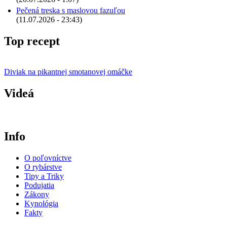
Pečená treska s maslovou fazuľou
(11.07.2026 - 23:43)
Top recept
Diviak na pikantnej smotanovej omáčke
Videá
Info
O poľovníctve
O rybárstve
Tipy a Triky
Podujatia
Zákony
Kynológia
Fakty