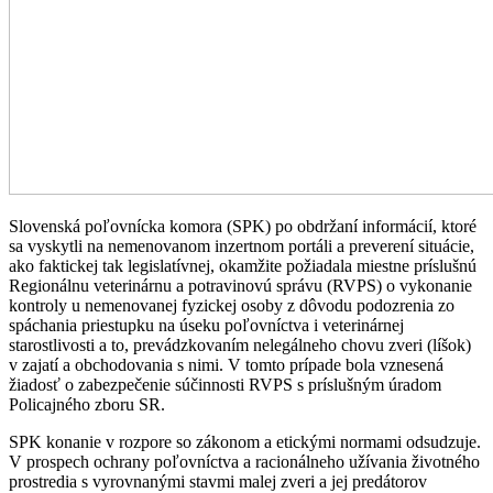
Slovenská poľovnícka komora (SPK) po obdržaní informácií, ktoré
sa vyskytli na nemenovanom inzertnom portáli a preverení situácie,
ako faktickej tak legislatívnej, okamžite požiadala miestne príslušnú
Regionálnu veterinárnu a potravinovú správu (RVPS) o vykonanie
kontroly u nemenovanej fyzickej osoby z dôvodu podozrenia zo
spáchania priestupku na úseku poľovníctva i veterinárnej
starostlivosti a to, prevádzkovaním nelegálneho chovu zveri (líšok)
v zajatí a obchodovania s nimi. V tomto prípade bola vznesená
žiadosť o zabezpečenie súčinnosti RVPS s príslušným úradom
Policajného zboru SR.
SPK konanie v rozpore so zákonom a etickými normami odsudzuje.
V prospech ochrany poľovníctva a racionálneho užívania životného
prostredia s vyrovnanými stavmi malej zveri a jej predátorov