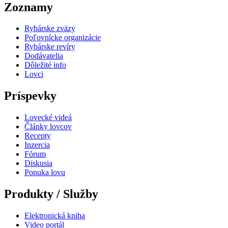
Zoznamy
Rybárske zväzy
Poľovnícke organizácie
Rybárske revíry
Dodávatelia
Dôležité info
Lovci
Príspevky
Lovecké videá
Články lovcov
Recepty
Inzercia
Fórum
Diskusia
Ponuka lovu
Produkty / Služby
Elektronická kniha
Video portál