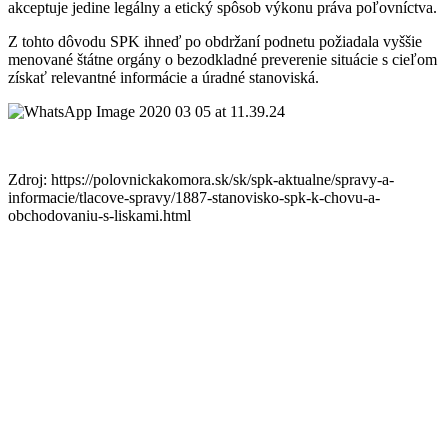
akceptuje jedine legálny a etický spôsob výkonu práva poľovníctva.
Z tohto dôvodu SPK ihneď po obdržaní podnetu požiadala vyššie
menované štátne orgány o bezodkladné preverenie situácie s cieľom
získať relevantné informácie a úradné stanoviská.
Zdroj: https://polovnickakomora.sk/sk/spk-aktualne/spravy-a-
informacie/tlacove-spravy/1887-stanovisko-spk-k-chovu-a-
obchodovaniu-s-liskami.html