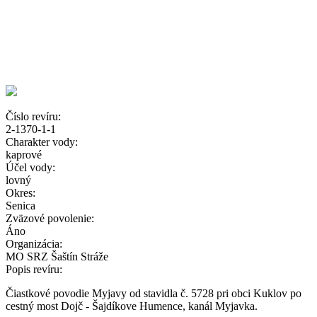
Číslo revíru:
2-1370-1-1
Charakter vody:
kaprové
Účel vody:
lovný
Okres:
Senica
Zväzové povolenie:
Áno
Organizácia:
MO SRZ Šaštín Stráže
Popis revíru:
Čiastkové povodie Myjavy od stavidla č. 5728 pri obci Kuklov po
cestný most Dojč - Šajdíkove Humence, kanál Myjavka.