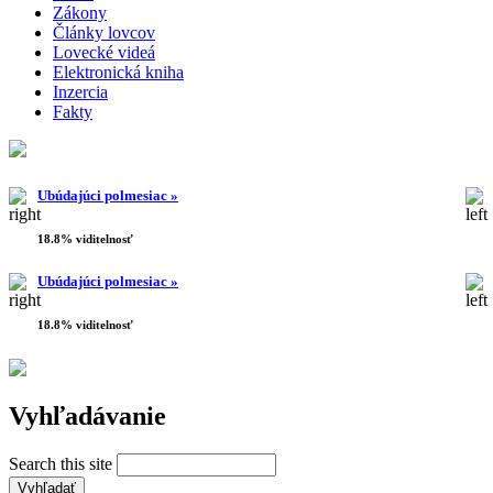
Zákony
Články lovcov
Lovecké videá
Elektronická kniha
Inzercia
Fakty
Ubúdajúci polmesiac »
18.8% viditelnosť
Ubúdajúci polmesiac »
18.8% viditelnosť
Vyhľadávanie
Search this site