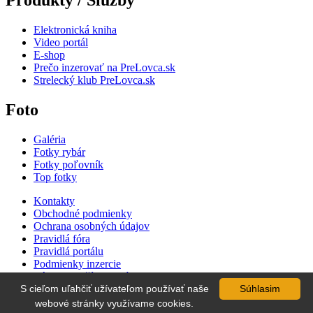
Produkty / Služby
Elektronická kniha
Video portál
E-shop
Prečo inzerovať na PreLovca.sk
Strelecký klub PreLovca.sk
Foto
Galéria
Fotky rybár
Fotky poľovník
Top fotky
Kontakty
Obchodné podmienky
Ochrana osobných údajov
Pravidlá fóra
Pravidlá portálu
Podmienky inzercie
Zásady používania súborov cookie
S cieľom uľahčiť užívateľom používať naše
Súhlasim
Cenník inzercie
Súťaž
webové stránky využívame cookies.