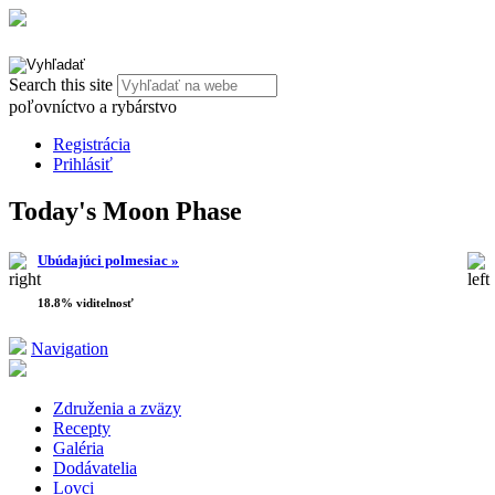
Search this site
poľovníctvo a rybárstvo
Registrácia
Prihlásiť
Today's Moon Phase
Ubúdajúci polmesiac »
18.8% viditelnosť
Navigation
Združenia a zväzy
Recepty
Galéria
Dodávatelia
Lovci