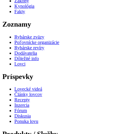
Zákony
Kynológia
Fakty
Zoznamy
Rybárske zväzy
Poľovnícke organizácie
Rybárske revíry
Dodávatelia
Dôležité info
Lovci
Príspevky
Lovecké videá
Články lovcov
Recepty
Inzercia
Fórum
Diskusia
Ponuka lovu