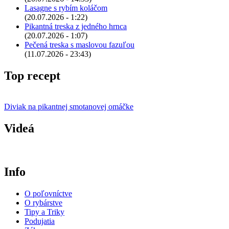
Lasagne s rybím koláčom
(20.07.2026 - 1:22)
Pikantná treska z jedného hrnca
(20.07.2026 - 1:07)
Pečená treska s maslovou fazuľou
(11.07.2026 - 23:43)
Top recept
Diviak na pikantnej smotanovej omáčke
Videá
Info
O poľovníctve
O rybárstve
Tipy a Triky
Podujatia