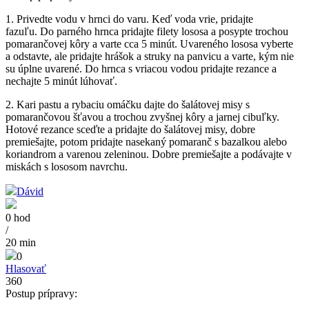
1. Privedte vodu v hrnci do varu. Keď voda vrie, pridajte
fazuľu. Do parného hrnca pridajte filety lososa a posypte trochou
pomarančovej kôry a varte cca 5 minút. Uvareného lososa vyberte
a odstavte, ale pridajte hrášok a struky na panvicu a varte, kým nie
su úplne uvarené. Do hrnca s vriacou vodou pridajte rezance a
nechajte 5 minút lúhovať.
2. Kari pastu a rybaciu omáčku dajte do šalátovej misy s
pomarančovou šťavou a trochou zvyšnej kôry a jarnej cibuľky.
Hotové rezance sceďte a pridajte do šalátovej misy, dobre
premiešajte, potom pridajte nasekaný pomaranč s bazalkou alebo
koriandrom a varenou zeleninou. Dobre premiešajte a podávajte v
miskách s lososom navrchu.
Dávid
0 hod
/
20 min
0
Hlasovať
360
Postup prípravy: