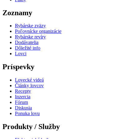
Zoznamy
Rybárske zväzy
Poľovnícke organizácie
Rybárske revíry
Dodávatelia
Dôležité info
Lovci
Príspevky
Lovecké videá
Články lovcov
Recepty
Inzercia
Fórum
Diskusia
Ponuka lovu
Produkty / Služby