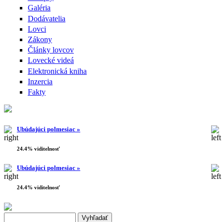
Galéria
Dodávatelia
Lovci
Zákony
Články lovcov
Lovecké videá
Elektronická kniha
Inzercia
Fakty
Ubúdajúci polmesiac »
24.4% viditelnosť
Ubúdajúci polmesiac »
24.4% viditelnosť
Search this site