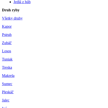
Jedlá z húb
Druh ryby
Všetky druhy
Kapor
Pstruh
Zubáč
Losos
Tuniak
Treska
Makrela
Sumec
Pleskáč
Jalec