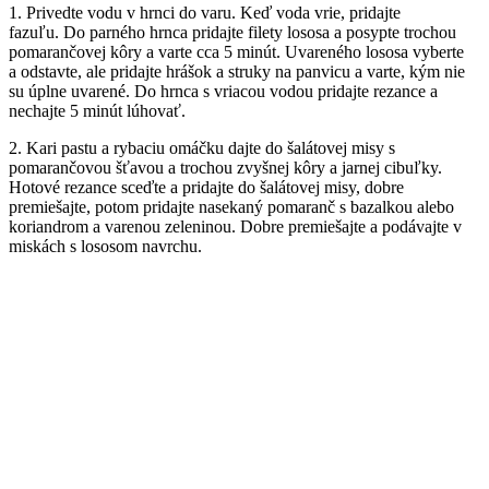
1. Privedte vodu v hrnci do varu. Keď voda vrie, pridajte
fazuľu. Do parného hrnca pridajte filety lososa a posypte trochou
pomarančovej kôry a varte cca 5 minút. Uvareného lososa vyberte
a odstavte, ale pridajte hrášok a struky na panvicu a varte, kým nie
su úplne uvarené. Do hrnca s vriacou vodou pridajte rezance a
nechajte 5 minút lúhovať.
2. Kari pastu a rybaciu omáčku dajte do šalátovej misy s
pomarančovou šťavou a trochou zvyšnej kôry a jarnej cibuľky.
Hotové rezance sceďte a pridajte do šalátovej misy, dobre
premiešajte, potom pridajte nasekaný pomaranč s bazalkou alebo
koriandrom a varenou zeleninou. Dobre premiešajte a podávajte v
miskách s lososom navrchu.