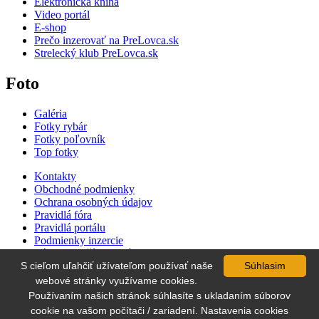
Elektronická kniha
Video portál
E-shop
Prečo inzerovať na PreLovca.sk
Strelecký klub PreLovca.sk
Foto
Galéria
Fotky rybár
Fotky poľovník
Top fotky
Kontakty
Obchodné podmienky
Ochrana osobných údajov
Pravidlá fóra
Pravidlá portálu
Podmienky inzercie
Zásady používania súborov cookie
Cenník inzercie
S cieľom uľahčiť užívateľom používať naše
Súhlasim
Súťaž
webové stránky využívame cookies.
Používaním našich stránok súhlasíte s ukladaním súborov
cookie na vašom počítači / zariadení. Nastavenia cookies