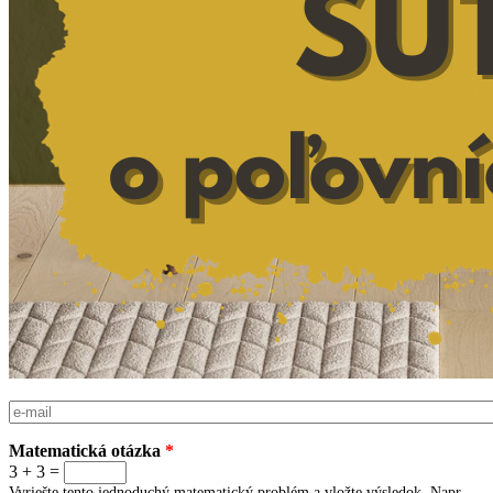
E-mail
*
Matematická otázka
*
3 + 3 =
Vyriešte tento jednoduchý matematický problém a vložte výsledok. Napr.