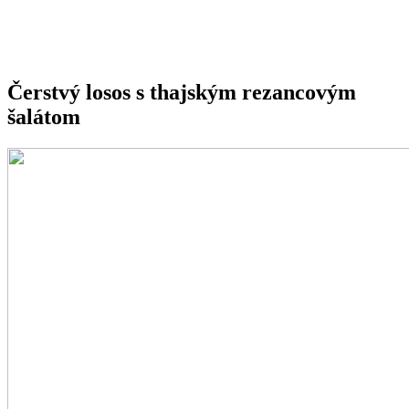
Čerstvý losos s thajským rezancovým
šalátom