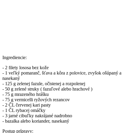
Ingrediencie:
- 2 filety lososa bez kože
- 1 veľký pomaranč, šťava a kôra z polovice, zvyšok ošúpaný a
nasekaný
- 125 g zelenej fazule, očistenej a rozpolenej
- 50 g zelené struky ( fazuľové alebo hrachové )
- 75 g mrazeného hrášku
- 75 g vermicelli ryžových rezancov
- 2 ČL červenej kari pasty
- 1 ČL rybacej omáčky
- 3 jarné cibuľky nakrájané nadrobno
- bazalka alebo koriander, nasekaný
Postup prípravy: