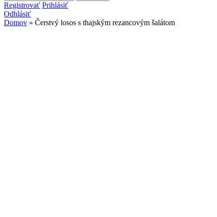
Vyhľadávanie
Registrovať
Prihlásiť
Odhlásiť
Domov
» Čerstvý losos s thajským rezancovým šalátom
Nachádzate sa tu