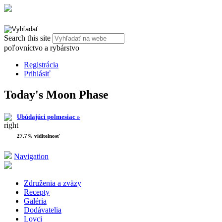
Search this site
poľovníctvo a rybárstvo
Registrácia
Prihlásiť
Today's Moon Phase
Ubúdajúci polmesiac »
27.7% viditelnosť
Navigation
Združenia a zväzy
Recepty
Galéria
Dodávatelia
Lovci