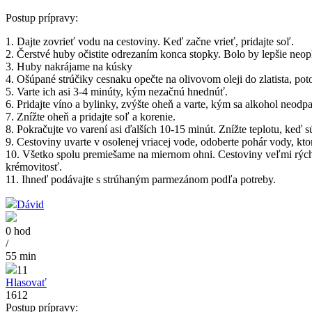
Postup prípravy:
1. Dajte zovrieť vodu na cestoviny. Keď začne vrieť, pridajte soľ.
2. Čerstvé huby očistite odrezaním konca stopky. Bolo by lepšie neo
3. Huby nakrájame na kúsky
4. Ošúpané strúčiky cesnaku opečte na olivovom oleji do zlatista, pot
5. Varte ich asi 3-4 minúty, kým nezačnú hnednúť.
6. Pridajte víno a bylinky, zvýšte oheň a varte, kým sa alkohol neodpa
7. Znížte oheň a pridajte soľ a korenie.
8. Pokračujte vo varení asi ďalších 10-15 minút. Znížte teplotu, keď 
9. Cestoviny uvarte v osolenej vriacej vode, odoberte pohár vody, kto
10. Všetko spolu premiešame na miernom ohni. Cestoviny veľmi rýchlo
krémovitosť.
11. Ihneď podávajte s strúhaným parmezánom podľa potreby.
Dávid
0 hod
/
55 min
11
Hlasovať
1612
Postup prípravy: