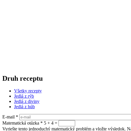
Druh receptu
Všetky recepty
Jedlá z rýb
Jedlá z diviny
Jedlá z húb
E-mail
*
Matematická otázka
*
5 + 4 =
Vyriešte tento jednoduchý matematický problém a vložte výsledok. Nap