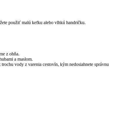
ôžete použiť malú kefku alebo vlhkú handričku.
eme z ohňa.
s hubami a maslom.
z trochu vody z varenia cestovín, kým nedosiahnete správnu