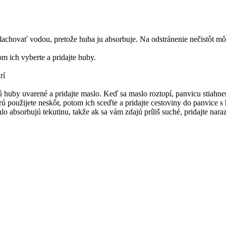
plachovať vodou, pretože huba ju absorbuje. Na odstránenie nečistôt m
om ich vyberte a pridajte huby.
rí
sú huby uvarené a pridajte maslo. Keď sa maslo roztopí, panvicu stiahn
rú použijete neskôr, potom ich sceďte a pridajte cestoviny do panvice 
 absorbujú tekutinu, takže ak sa vám zdajú príliš suché, pridajte nara