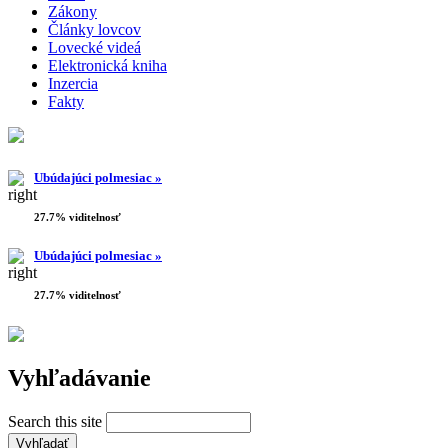
Zákony
Články lovcov
Lovecké videá
Elektronická kniha
Inzercia
Fakty
Ubúdajúci polmesiac »
27.7% viditelnosť
Ubúdajúci polmesiac »
27.7% viditelnosť
Vyhľadávanie
Search this site