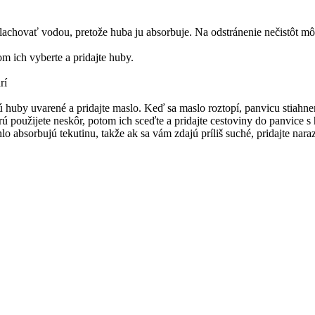
plachovať vodou, pretože huba ju absorbuje. Na odstránenie nečistôt m
om ich vyberte a pridajte huby.
rí
sú huby uvarené a pridajte maslo. Keď sa maslo roztopí, panvicu stiahn
rú použijete neskôr, potom ich sceďte a pridajte cestoviny do panvice 
 absorbujú tekutinu, takže ak sa vám zdajú príliš suché, pridajte nara