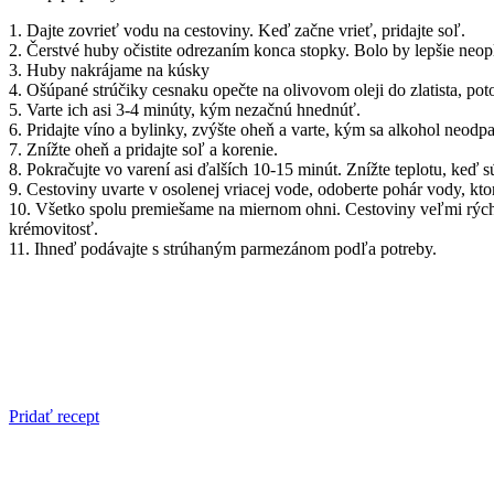
1. Dajte zovrieť vodu na cestoviny. Keď začne vrieť, pridajte soľ.
2. Čerstvé huby očistite odrezaním konca stopky. Bolo by lepšie neo
3. Huby nakrájame na kúsky
4. Ošúpané strúčiky cesnaku opečte na olivovom oleji do zlatista, pot
5. Varte ich asi 3-4 minúty, kým nezačnú hnednúť.
6. Pridajte víno a bylinky, zvýšte oheň a varte, kým sa alkohol neodpa
7. Znížte oheň a pridajte soľ a korenie.
8. Pokračujte vo varení asi ďalších 10-15 minút. Znížte teplotu, keď 
9. Cestoviny uvarte v osolenej vriacej vode, odoberte pohár vody, kto
10. Všetko spolu premiešame na miernom ohni. Cestoviny veľmi rýchlo
krémovitosť.
11. Ihneď podávajte s strúhaným parmezánom podľa potreby.
Pridať recept