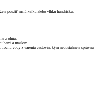
ôžete použiť malú kefku alebo vlhkú handričku.
eme z ohňa.
s hubami a maslom.
z trochu vody z varenia cestovín, kým nedosiahnete správnu