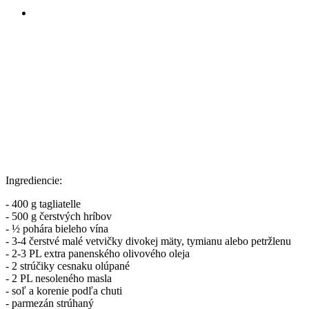
Ingrediencie:
- 400 g tagliatelle
- 500 g čerstvých hríbov
- ½ pohára bieleho vína
- 3-4 čerstvé malé vetvičky divokej mäty, tymianu alebo petržlenu
- 2-3 PL extra panenského olivového oleja
- 2 strúčiky cesnaku olúpané
- 2 PL nesoleného masla
- soľ a korenie podľa chuti
- parmezán strúhaný