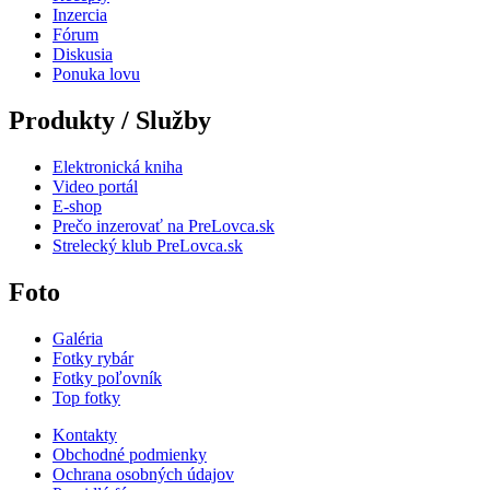
Inzercia
Fórum
Diskusia
Ponuka lovu
Produkty / Služby
Elektronická kniha
Video portál
E-shop
Prečo inzerovať na PreLovca.sk
Strelecký klub PreLovca.sk
Foto
Galéria
Fotky rybár
Fotky poľovník
Top fotky
Kontakty
Obchodné podmienky
Ochrana osobných údajov