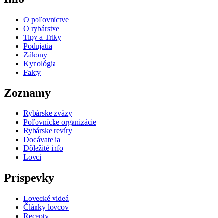
O poľovníctve
O rybárstve
Tipy a Triky
Podujatia
Zákony
Kynológia
Fakty
Zoznamy
Rybárske zväzy
Poľovnícke organizácie
Rybárske revíry
Dodávatelia
Dôležité info
Lovci
Príspevky
Lovecké videá
Články lovcov
Recepty