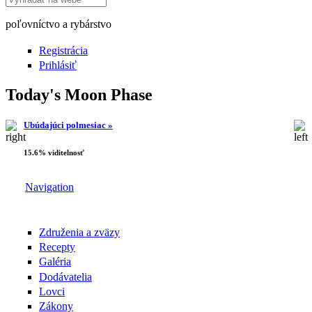
poľovníctvo a rybárstvo
Registrácia
Prihlásiť
Today's Moon Phase
Ubúdajúci polmesiac »
15.6% viditelnosť
Navigation
Združenia a zväzy
Recepty
Galéria
Dodávatelia
Lovci
Zákony