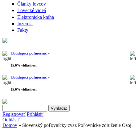
Články lovcov
Lovecké videá
Elektronická kniha
Inzercia
Fakty
Ubúdajúci polmesiac »
15.6% viditelnosť
Ubúdajúci polmesiac »
15.6% viditelnosť
Search this site
Vyhľadávanie
Registrovať
Prihlásiť
Odhlásiť
Domov
» Slovenský poľovnícky zväz Poľovnícke združenie Osoj
Nachádzate sa tu