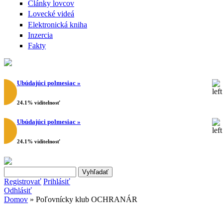
Články lovcov
Lovecké videá
Elektronická kniha
Inzercia
Fakty
Ubúdajúci polmesiac »
24.1% viditelnosť
Ubúdajúci polmesiac »
24.1% viditelnosť
Search this site
Vyhľadávanie
Registrovať
Prihlásiť
Odhlásiť
Domov
» Poľovnícky klub OCHRANÁR
Nachádzate sa tu