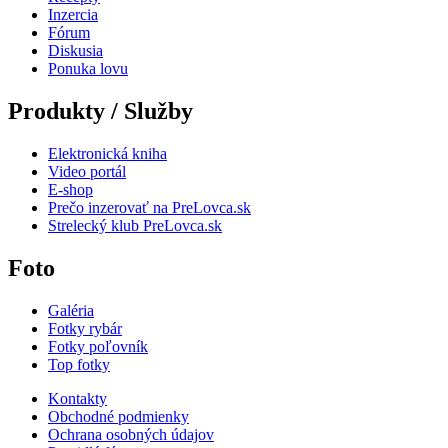
Inzercia
Fórum
Diskusia
Ponuka lovu
Produkty / Služby
Elektronická kniha
Video portál
E-shop
Prečo inzerovať na PreLovca.sk
Strelecký klub PreLovca.sk
Foto
Galéria
Fotky rybár
Fotky poľovník
Top fotky
Kontakty
Obchodné podmienky
Ochrana osobných údajov