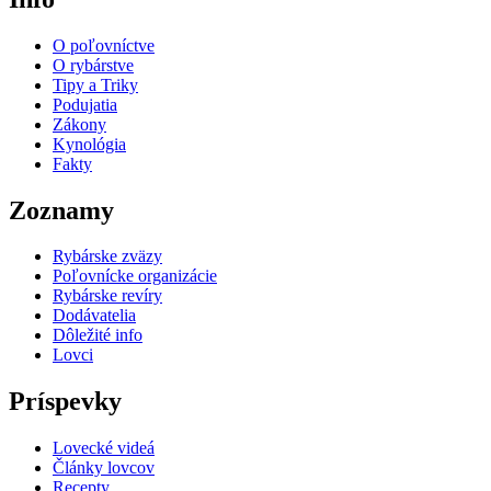
O poľovníctve
O rybárstve
Tipy a Triky
Podujatia
Zákony
Kynológia
Fakty
Zoznamy
Rybárske zväzy
Poľovnícke organizácie
Rybárske revíry
Dodávatelia
Dôležité info
Lovci
Príspevky
Lovecké videá
Články lovcov
Recepty