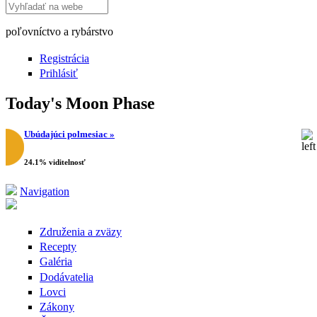
Search this site
poľovníctvo a rybárstvo
Registrácia
Prihlásiť
Today's Moon Phase
Ubúdajúci polmesiac »
24.1% viditelnosť
Navigation
Združenia a zväzy
Recepty
Galéria
Dodávatelia
Lovci
Zákony