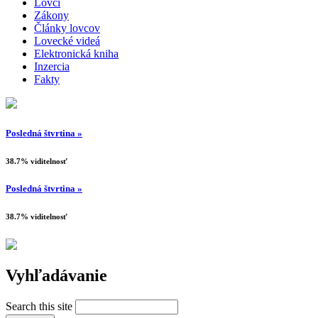
Lovci
Zákony
Články lovcov
Lovecké videá
Elektronická kniha
Inzercia
Fakty
Posledná štvrtina »
38.7% viditelnosť
Posledná štvrtina »
38.7% viditelnosť
Vyhľadávanie
Search this site