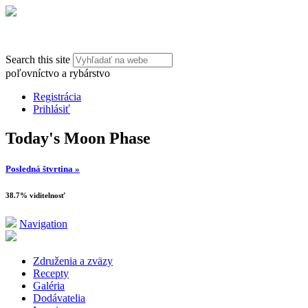
Search this site
poľovníctvo a rybárstvo
Registrácia
Prihlásiť
Today's Moon Phase
Posledná štvrtina »
38.7% viditelnosť
Navigation
Združenia a zväzy
Recepty
Galéria
Dodávatelia