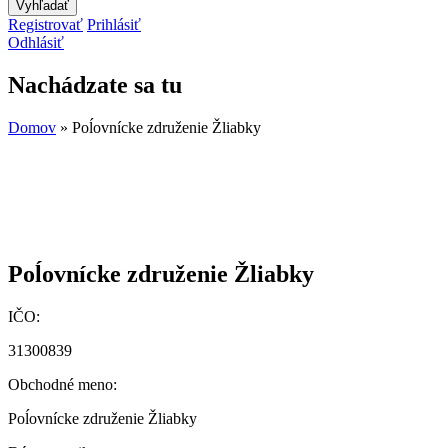
Registrovať
Prihlásiť
Odhlásiť
Nachádzate sa tu
Domov
» Poĺovnícke združenie Žliabky
Poĺovnícke združenie Žliabky
IČO:
31300839
Obchodné meno:
Poĺovnícke združenie Žliabky