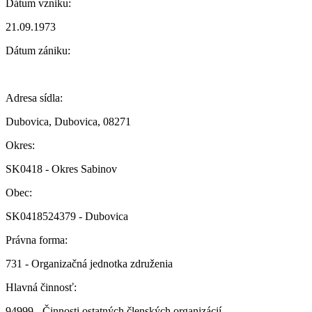
Dátum vzniku:
21.09.1973
Dátum zániku:
Adresa sídla:
Dubovica, Dubovica, 08271
Okres:
SK0418 - Okres Sabinov
Obec:
SK0418524379 - Dubovica
Právna forma:
731 - Organizačná jednotka združenia
Hlavná činnosť:
94999 - Činnosti ostatných členských organizácií