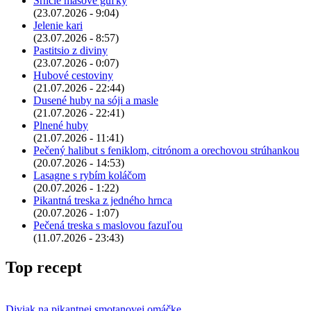
Srnčie mäsové guľky
(23.07.2026 - 9:04)
Jelenie kari
(23.07.2026 - 8:57)
Pastitsio z diviny
(23.07.2026 - 0:07)
Hubové cestoviny
(21.07.2026 - 22:44)
Dusené huby na sóji a masle
(21.07.2026 - 22:41)
Plnené huby
(21.07.2026 - 11:41)
Pečený halibut s feniklom, citrónom a orechovou strúhankou
(20.07.2026 - 14:53)
Lasagne s rybím koláčom
(20.07.2026 - 1:22)
Pikantná treska z jedného hrnca
(20.07.2026 - 1:07)
Pečená treska s maslovou fazuľou
(11.07.2026 - 23:43)
Top recept
Diviak na pikantnej smotanovej omáčke