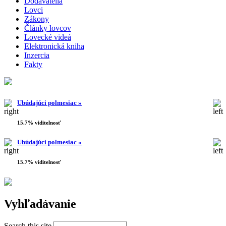
Dodávatelia
Lovci
Zákony
Články lovcov
Lovecké videá
Elektronická kniha
Inzercia
Fakty
Ubúdajúci polmesiac »
15.7% viditelnosť
Ubúdajúci polmesiac »
15.7% viditelnosť
Vyhľadávanie
Search this site