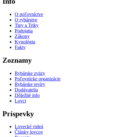
Info
O poľovníctve
O rybárstve
Tipy a Triky
Podujatia
Zákony
Kynológia
Fakty
Zoznamy
Rybárske zväzy
Poľovnícke organizácie
Rybárske revíry
Dodávatelia
Dôležité info
Lovci
Príspevky
Lovecké videá
Články lovcov