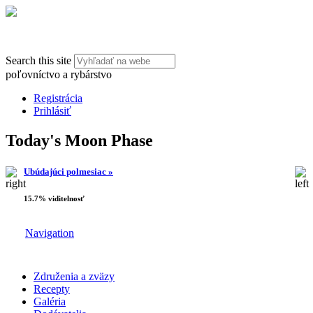
Search this site
poľovníctvo a rybárstvo
Registrácia
Prihlásiť
Today's Moon Phase
Ubúdajúci polmesiac »
15.7% viditelnosť
Navigation
Združenia a zväzy
Recepty
Galéria