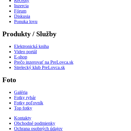
Recepty
Inzercia
Fórum
Diskusia
Ponuka lovu
Produkty / Služby
Elektronická kniha
Video portál
E-shop
Prečo inzerovať na PreLovca.sk
Strelecký klub PreLovca.sk
Foto
Galéria
Fotky rybár
Fotky poľovník
Top fotky
Kontakty
Obchodné podmienky
Ochrana osobných údajov