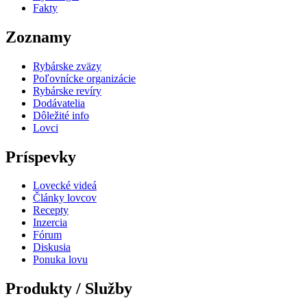
Fakty
Zoznamy
Rybárske zväzy
Poľovnícke organizácie
Rybárske revíry
Dodávatelia
Dôležité info
Lovci
Príspevky
Lovecké videá
Články lovcov
Recepty
Inzercia
Fórum
Diskusia
Ponuka lovu
Produkty / Služby