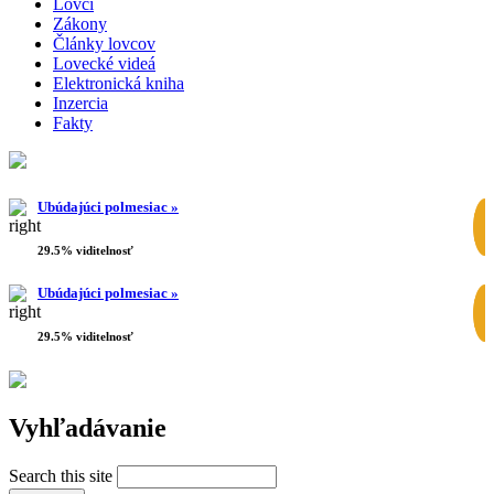
Lovci
Zákony
Články lovcov
Lovecké videá
Elektronická kniha
Inzercia
Fakty
Ubúdajúci polmesiac »
29.5% viditelnosť
Ubúdajúci polmesiac »
29.5% viditelnosť
Vyhľadávanie
Search this site