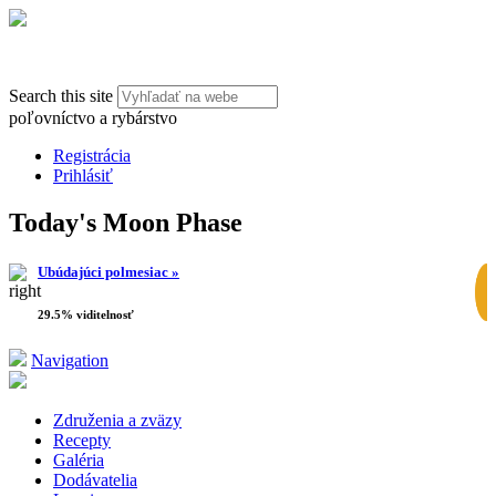
Search this site
poľovníctvo a rybárstvo
Registrácia
Prihlásiť
Today's Moon Phase
Ubúdajúci polmesiac »
29.5% viditelnosť
Navigation
Združenia a zväzy
Recepty
Galéria
Dodávatelia