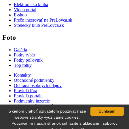
Elektronická kniha
Video portál
E-shop
Prečo inzerovať na PreLovca.sk
Strelecký klub PreLovca.sk
Foto
Galéria
Fotky rybár
Fotky poľovník
Top fotky
Kontakty
Obchodné podmienky
Ochrana osobných údajov
Pravidlá fóra
Pravidlá portálu
Podmienky inzercie
Zásady používania súborov cookie
S cieľom uľahčiť užívateľom používať naše
Súhlasim
Cenník inzercie
Súťaž
webové stránky využívame cookies.
Používaním našich stránok súhlasíte s ukladaním súborov