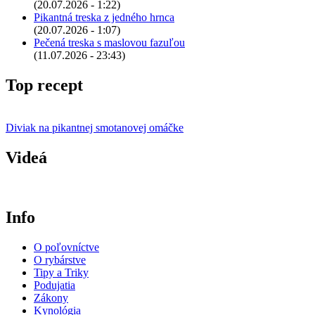
(20.07.2026 - 1:22)
Pikantná treska z jedného hrnca
(20.07.2026 - 1:07)
Pečená treska s maslovou fazuľou
(11.07.2026 - 23:43)
Top recept
Diviak na pikantnej smotanovej omáčke
Videá
Info
O poľovníctve
O rybárstve
Tipy a Triky
Podujatia
Zákony
Kynológia