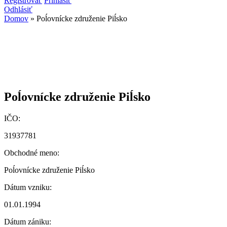
Vyhľadávanie
Registrovať
Prihlásiť
Odhlásiť
Domov
» Poĺovnícke združenie Piĺsko
Nachádzate sa tu
Poĺovnícke združenie Piĺsko
IČO:
31937781
Obchodné meno:
Poĺovnícke združenie Piĺsko
Dátum vzniku:
01.01.1994
Dátum zániku: