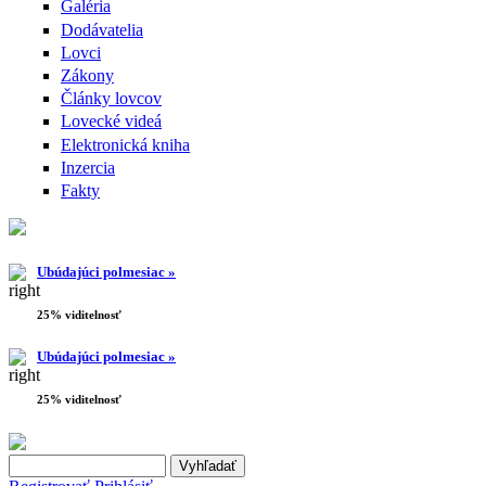
Galéria
Dodávatelia
Lovci
Zákony
Články lovcov
Lovecké videá
Elektronická kniha
Inzercia
Fakty
Ubúdajúci polmesiac »
25% viditelnosť
Ubúdajúci polmesiac »
25% viditelnosť
Search this site