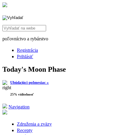
Search this site
poľovníctvo a rybárstvo
Registrácia
Prihlásiť
Today's Moon Phase
Ubúdajúci polmesiac »
25% viditelnosť
Navigation
Združenia a zväzy
Recepty