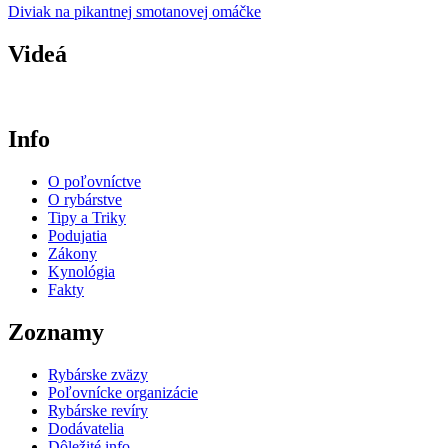
Diviak na pikantnej smotanovej omáčke
Videá
Info
O poľovníctve
O rybárstve
Tipy a Triky
Podujatia
Zákony
Kynológia
Fakty
Zoznamy
Rybárske zväzy
Poľovnícke organizácie
Rybárske revíry
Dodávatelia
Dôležité info