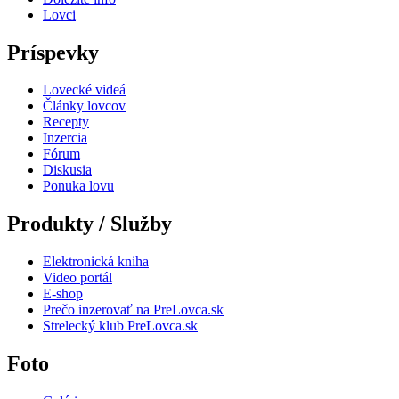
Lovci
Príspevky
Lovecké videá
Články lovcov
Recepty
Inzercia
Fórum
Diskusia
Ponuka lovu
Produkty / Služby
Elektronická kniha
Video portál
E-shop
Prečo inzerovať na PreLovca.sk
Strelecký klub PreLovca.sk
Foto