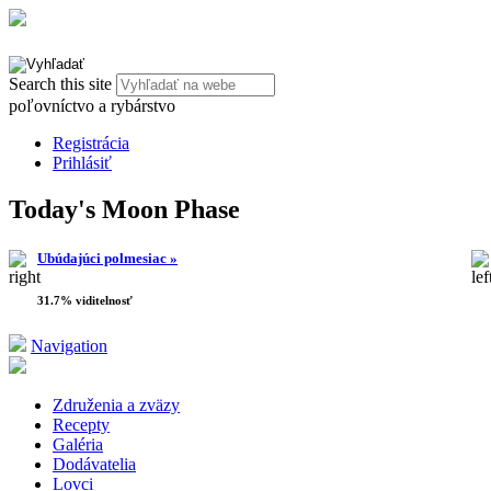
Search this site
poľovníctvo a rybárstvo
Registrácia
Prihlásiť
Today's Moon Phase
Ubúdajúci polmesiac »
31.7% viditelnosť
Navigation
Združenia a zväzy
Recepty
Galéria
Dodávatelia
Lovci