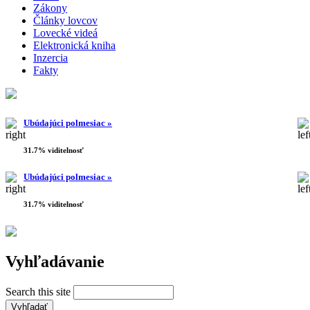
Zákony
Články lovcov
Lovecké videá
Elektronická kniha
Inzercia
Fakty
Ubúdajúci polmesiac »
31.7% viditelnosť
Ubúdajúci polmesiac »
31.7% viditelnosť
Vyhľadávanie
Search this site