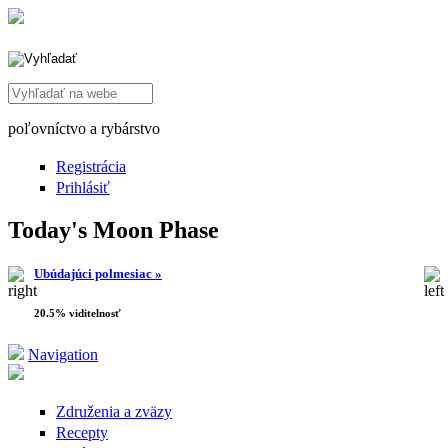
Search this site
poľovníctvo a rybárstvo
Registrácia
Prihlásiť
Today's Moon Phase
Ubúdajúci polmesiac »
20.5% viditelnosť
Navigation
Združenia a zväzy
Recepty