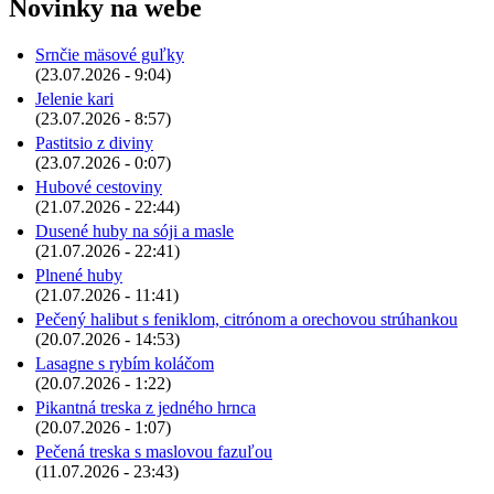
Novinky na webe
Srnčie mäsové guľky
(23.07.2026 - 9:04)
Jelenie kari
(23.07.2026 - 8:57)
Pastitsio z diviny
(23.07.2026 - 0:07)
Hubové cestoviny
(21.07.2026 - 22:44)
Dusené huby na sóji a masle
(21.07.2026 - 22:41)
Plnené huby
(21.07.2026 - 11:41)
Pečený halibut s feniklom, citrónom a orechovou strúhankou
(20.07.2026 - 14:53)
Lasagne s rybím koláčom
(20.07.2026 - 1:22)
Pikantná treska z jedného hrnca
(20.07.2026 - 1:07)
Pečená treska s maslovou fazuľou
(11.07.2026 - 23:43)