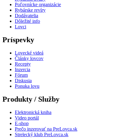
Poľovnícke organizácie
Rybárske revíry
Dodávatelia
Dôležité info
Lovci
Príspevky
Lovecké videá
Články lovcov
Recepty
Inzercia
Fórum
Diskusia
Ponuka lovu
Produkty / Služby
Elektronická kniha
Video portál
E-shop
Prečo inzerovať na PreLovca.sk
Strelecký klub PreLovca.sk