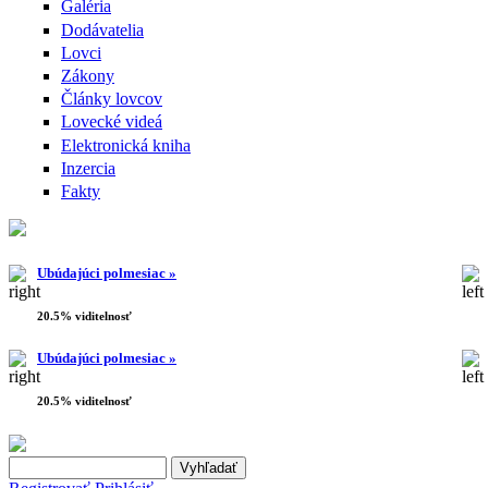
Galéria
Dodávatelia
Lovci
Zákony
Články lovcov
Lovecké videá
Elektronická kniha
Inzercia
Fakty
Ubúdajúci polmesiac »
20.5% viditelnosť
Ubúdajúci polmesiac »
20.5% viditelnosť
Search this site