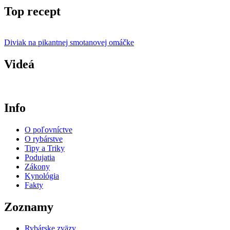
Top recept
Diviak na pikantnej smotanovej omáčke
Videá
Info
O poľovníctve
O rybárstve
Tipy a Triky
Podujatia
Zákony
Kynológia
Fakty
Zoznamy
Rybárske zväzy