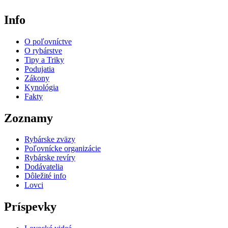
Info
O poľovníctve
O rybárstve
Tipy a Triky
Podujatia
Zákony
Kynológia
Fakty
Zoznamy
Rybárske zväzy
Poľovnícke organizácie
Rybárske revíry
Dodávatelia
Dôležité info
Lovci
Príspevky