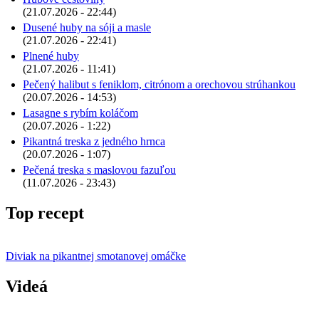
(21.07.2026 - 22:44)
Dusené huby na sóji a masle
(21.07.2026 - 22:41)
Plnené huby
(21.07.2026 - 11:41)
Pečený halibut s feniklom, citrónom a orechovou strúhankou
(20.07.2026 - 14:53)
Lasagne s rybím koláčom
(20.07.2026 - 1:22)
Pikantná treska z jedného hrnca
(20.07.2026 - 1:07)
Pečená treska s maslovou fazuľou
(11.07.2026 - 23:43)
Top recept
Diviak na pikantnej smotanovej omáčke
Videá