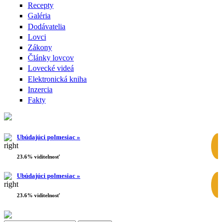
Recepty
Galéria
Dodávatelia
Lovci
Zákony
Články lovcov
Lovecké videá
Elektronická kniha
Inzercia
Fakty
Ubúdajúci polmesiac »
23.6% viditelnosť
Ubúdajúci polmesiac »
23.6% viditelnosť