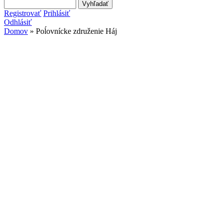
Search this site
Vyhľadávanie
Registrovať
Prihlásiť
Odhlásiť
Domov
» Poĺovnícke združenie Háj
Nachádzate sa tu