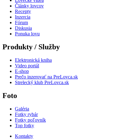
Lovecké videá
Články lovcov
Recepty
Inzercia
Fórum
Diskusia
Ponuka lovu
Produkty / Služby
Elektronická kniha
Video portál
E-shop
Prečo inzerovať na PreLovca.sk
Strelecký klub PreLovca.sk
Foto
Galéria
Fotky rybár
Fotky poľovník
Top fotky
Kontakty