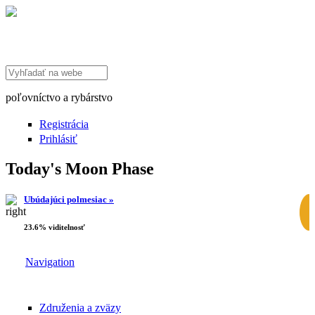
Search this site
poľovníctvo a rybárstvo
Registrácia
Prihlásiť
Today's Moon Phase
Ubúdajúci polmesiac »
23.6% viditelnosť
Navigation
Združenia a zväzy