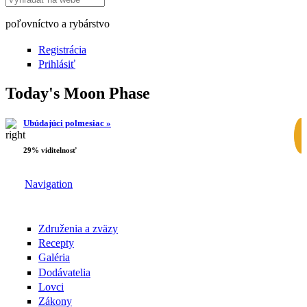
poľovníctvo a rybárstvo
Registrácia
Prihlásiť
Today's Moon Phase
Ubúdajúci polmesiac »
29% viditelnosť
Navigation
Združenia a zväzy
Recepty
Galéria
Dodávatelia
Lovci
Zákony