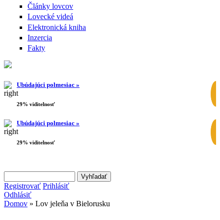
Články lovcov
Lovecké videá
Elektronická kniha
Inzercia
Fakty
Ubúdajúci polmesiac »
29% viditelnosť
Ubúdajúci polmesiac »
29% viditelnosť
Search this site
Vyhľadávanie
Registrovať
Prihlásiť
Odhlásiť
Domov
» Lov jeleňa v Bielorusku
Nachádzate sa tu