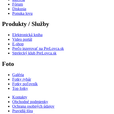
Fórum
Diskusia
Ponuka lovu
Produkty / Služby
Elektronická kniha
Video portál
E-shop
Prečo inzerovať na PreLovca.sk
Strelecký klub PreLovca.sk
Foto
Galéria
Fotky rybár
Fotky poľovník
Top fotky
Kontakty
Obchodné podmienky
Ochrana osobných údajov
Pravidlá fóra