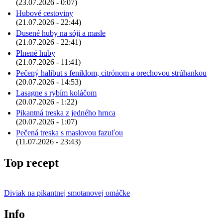
(23.07.2026 - 0:07)
Hubové cestoviny
(21.07.2026 - 22:44)
Dusené huby na sóji a masle
(21.07.2026 - 22:41)
Plnené huby
(21.07.2026 - 11:41)
Pečený halibut s feniklom, citrónom a orechovou strúhankou
(20.07.2026 - 14:53)
Lasagne s rybím koláčom
(20.07.2026 - 1:22)
Pikantná treska z jedného hrnca
(20.07.2026 - 1:07)
Pečená treska s maslovou fazuľou
(11.07.2026 - 23:43)
Top recept
Diviak na pikantnej smotanovej omáčke
Info