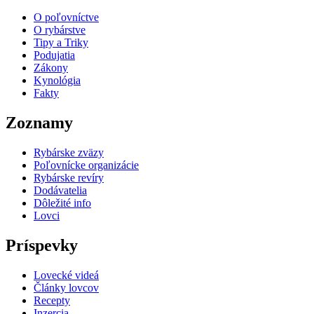
O poľovníctve
O rybárstve
Tipy a Triky
Podujatia
Zákony
Kynológia
Fakty
Zoznamy
Rybárske zväzy
Poľovnícke organizácie
Rybárske revíry
Dodávatelia
Dôležité info
Lovci
Príspevky
Lovecké videá
Články lovcov
Recepty
Inzercia