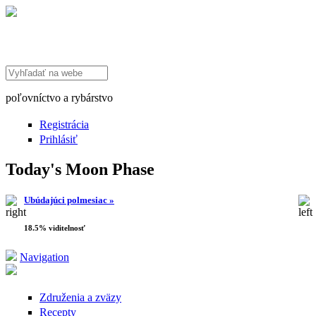
Search this site
poľovníctvo a rybárstvo
Registrácia
Prihlásiť
Today's Moon Phase
Ubúdajúci polmesiac »
18.5% viditelnosť
Navigation
Združenia a zväzy
Recepty