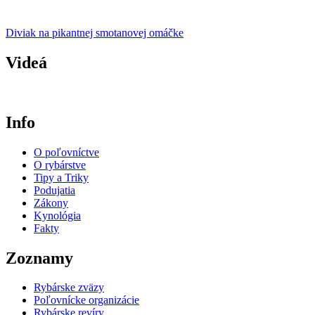
Diviak na pikantnej smotanovej omáčke
Videá
Info
O poľovníctve
O rybárstve
Tipy a Triky
Podujatia
Zákony
Kynológia
Fakty
Zoznamy
Rybárske zväzy
Poľovnícke organizácie
Rybárske revíry