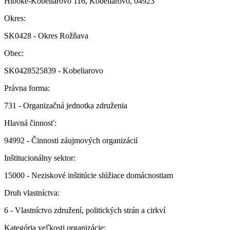
Hlboké-Kobeliarovo 116, Kobeliarovo, 04923
Okres:
SK0428 - Okres Rožňava
Obec:
SK0428525839 - Kobeliarovo
Právna forma:
731 - Organizačná jednotka združenia
Hlavná činnosť:
94992 - Činnosti záujmových organizácií
Inštitucionálny sektor:
15000 - Neziskové inštitúcie slúžiace domácnostiam
Druh vlastníctva:
6 - Vlastníctvo združení, politických strán a cirkví
Kategória veľkosti organizácie: