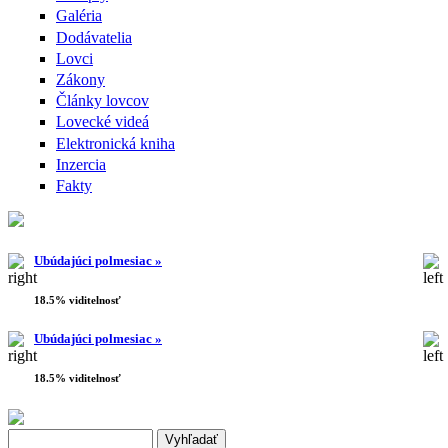
Galéria
Dodávatelia
Lovci
Zákony
Články lovcov
Lovecké videá
Elektronická kniha
Inzercia
Fakty
Ubúdajúci polmesiac »
18.5% viditelnosť
Ubúdajúci polmesiac »
18.5% viditelnosť
Search this site