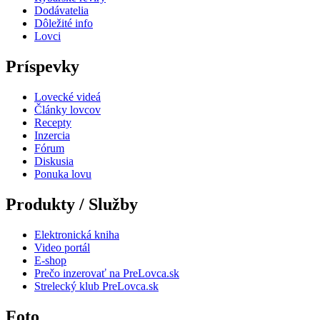
Dodávatelia
Dôležité info
Lovci
Príspevky
Lovecké videá
Články lovcov
Recepty
Inzercia
Fórum
Diskusia
Ponuka lovu
Produkty / Služby
Elektronická kniha
Video portál
E-shop
Prečo inzerovať na PreLovca.sk
Strelecký klub PreLovca.sk
Foto