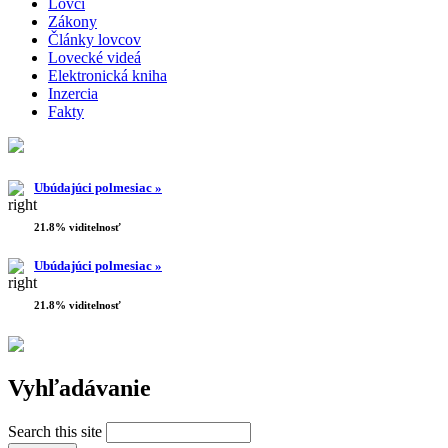
Lovci
Zákony
Články lovcov
Lovecké videá
Elektronická kniha
Inzercia
Fakty
Ubúdajúci polmesiac »
21.8% viditelnosť
Ubúdajúci polmesiac »
21.8% viditelnosť
Vyhľadávanie
Search this site