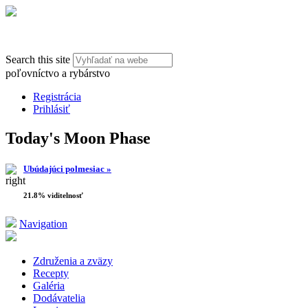
Search this site
poľovníctvo a rybárstvo
Registrácia
Prihlásiť
Today's Moon Phase
Ubúdajúci polmesiac »
21.8% viditelnosť
Navigation
Združenia a zväzy
Recepty
Galéria
Dodávatelia