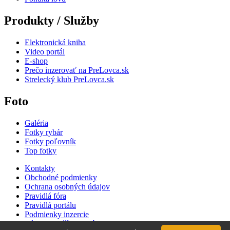
Produkty / Služby
Elektronická kniha
Video portál
E-shop
Prečo inzerovať na PreLovca.sk
Strelecký klub PreLovca.sk
Foto
Galéria
Fotky rybár
Fotky poľovník
Top fotky
Kontakty
Obchodné podmienky
Ochrana osobných údajov
Pravidlá fóra
Pravidlá portálu
Podmienky inzercie
Zásady používania súborov cookie