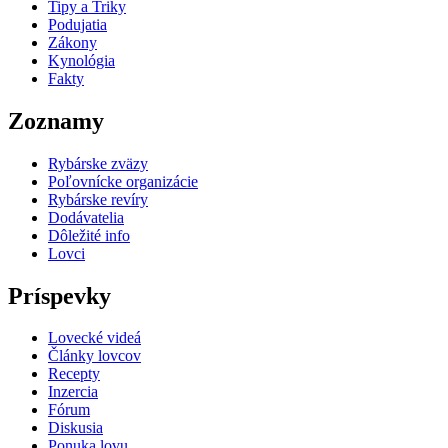
Tipy a Triky
Podujatia
Zákony
Kynológia
Fakty
Zoznamy
Rybárske zväzy
Poľovnícke organizácie
Rybárske revíry
Dodávatelia
Dôležité info
Lovci
Príspevky
Lovecké videá
Články lovcov
Recepty
Inzercia
Fórum
Diskusia
Ponuka lovu