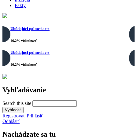
Fakty
Ubúdajúci polmesiac »
16.2% viditelnosť
Ubúdajúci polmesiac »
16.2% viditelnosť
Vyhľadávanie
Search this site
Registrovať
Prihlásiť
Odhlásiť
Nachádzate sa tu