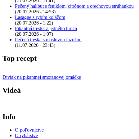
(21.07.2026 - 11:41)
Pečený halibut s feniklom, citrónom a orechovou strúhankou
(20.07.2026 - 14:53)
Lasagne s rybím koláčom
(20.07.2026 - 1:22)
Pikantná treska z jedného hrnca
(20.07.2026 - 1:07)
Pečená treska s maslovou fazuľou
(11.07.2026 - 23:43)
Top recept
Diviak na pikantnej smotanovej omáčke
Videá
Info
O poľovníctve
O rybárstve