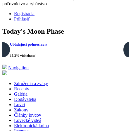
poľovníctvo a rybárstvo
Registrácia
Prihlásiť
Today's Moon Phase
Ubúdajúci polmesiac »
16.2% viditelnosť
Navigation
Združenia a zväzy
Recepty
Galéria
Dodávatelia
Lovci
Zákony
Články lovcov
Lovecké videá
Elektronická kniha
Inzercia