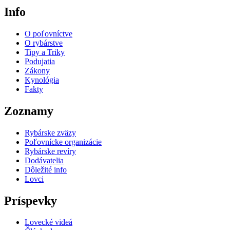
Info
O poľovníctve
O rybárstve
Tipy a Triky
Podujatia
Zákony
Kynológia
Fakty
Zoznamy
Rybárske zväzy
Poľovnícke organizácie
Rybárske revíry
Dodávatelia
Dôležité info
Lovci
Príspevky
Lovecké videá