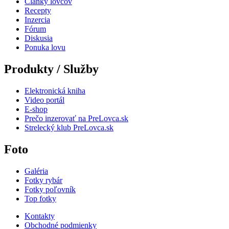
Články lovcov
Recepty
Inzercia
Fórum
Diskusia
Ponuka lovu
Produkty / Služby
Elektronická kniha
Video portál
E-shop
Prečo inzerovať na PreLovca.sk
Strelecký klub PreLovca.sk
Foto
Galéria
Fotky rybár
Fotky poľovník
Top fotky
Kontakty
Obchodné podmienky