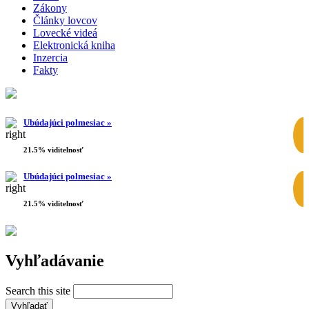
Zákony
Články lovcov
Lovecké videá
Elektronická kniha
Inzercia
Fakty
Ubúdajúci polmesiac »
21.5% viditelnosť
Ubúdajúci polmesiac »
21.5% viditelnosť
Vyhľadávanie
Search this site