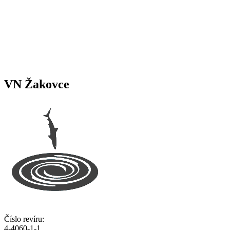
VN Žakovce
Číslo revíru:
4-4060-1-1