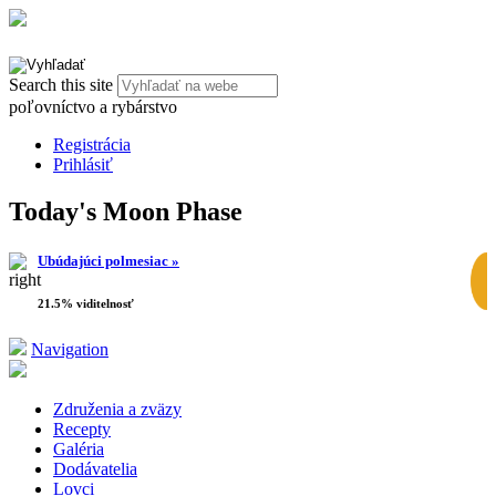
Search this site
poľovníctvo a rybárstvo
Registrácia
Prihlásiť
Today's Moon Phase
Ubúdajúci polmesiac »
21.5% viditelnosť
Navigation
Združenia a zväzy
Recepty
Galéria
Dodávatelia
Lovci