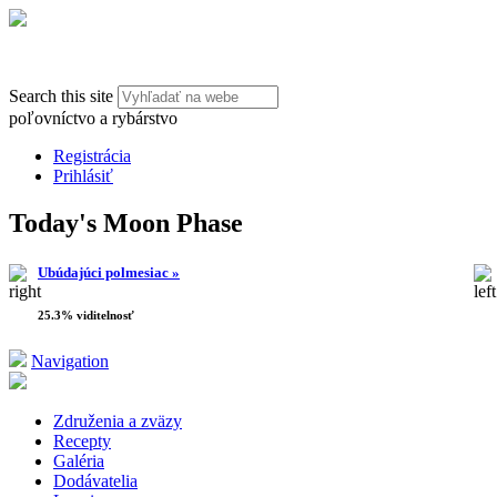
Search this site
poľovníctvo a rybárstvo
Registrácia
Prihlásiť
Today's Moon Phase
Ubúdajúci polmesiac »
25.3% viditelnosť
Navigation
Združenia a zväzy
Recepty
Galéria
Dodávatelia