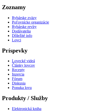
Zoznamy
Rybárske zväzy
Poľovnícke organizácie
Rybárske revíry
Dodávatelia
Dôležité info
Lovci
Príspevky
Lovecké videá
Články lovcov
Recepty
Inzercia
Fórum
Diskusia
Ponuka lovu
Produkty / Služby
Elektronická kniha