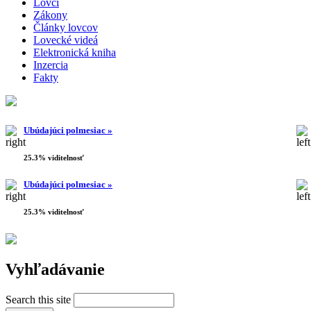
Lovci
Zákony
Články lovcov
Lovecké videá
Elektronická kniha
Inzercia
Fakty
Ubúdajúci polmesiac »
25.3% viditelnosť
Ubúdajúci polmesiac »
25.3% viditelnosť
Vyhľadávanie
Search this site