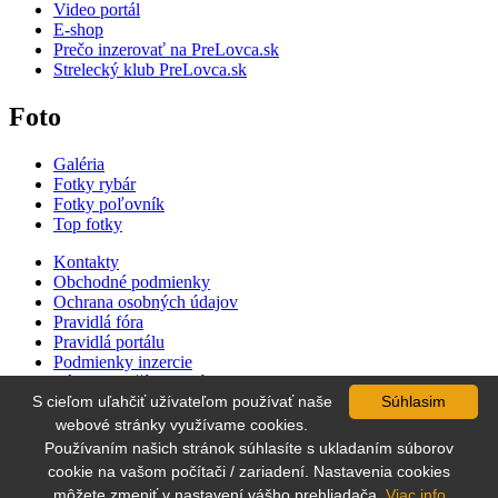
Video portál
E-shop
Prečo inzerovať na PreLovca.sk
Strelecký klub PreLovca.sk
Foto
Galéria
Fotky rybár
Fotky poľovník
Top fotky
Kontakty
Obchodné podmienky
Ochrana osobných údajov
Pravidlá fóra
Pravidlá portálu
Podmienky inzercie
Zásady používania súborov cookie
S cieľom uľahčiť užívateľom používať naše
Súhlasim
Cenník inzercie
Súťaž
webové stránky využívame cookies.
Používaním našich stránok súhlasíte s ukladaním súborov
cookie na vašom počítači / zariadení. Nastavenia cookies
môžete zmeniť v nastavení vášho prehliadača.
Viac info