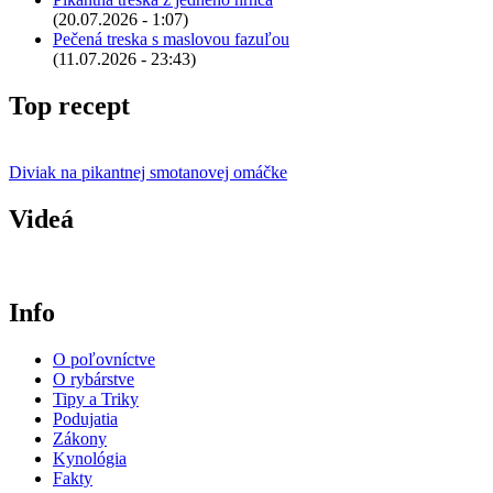
(20.07.2026 - 1:07)
Pečená treska s maslovou fazuľou
(11.07.2026 - 23:43)
Top recept
Diviak na pikantnej smotanovej omáčke
Videá
Info
O poľovníctve
O rybárstve
Tipy a Triky
Podujatia
Zákony
Kynológia
Fakty