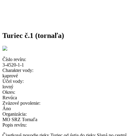
Turiec č.1 (tornaľa)
Číslo revíru:
3-4520-1-1
Charakter vody:
kaprové
Účel vody:
lovný
Okres:
Revúca
Zväzové povolenie:
Áno
Organizácia:
MO SRZ Tornaľa
Popis revíru:
Čiastkové povodie rieky Turiec od ústia do rieky Slaná po cestný