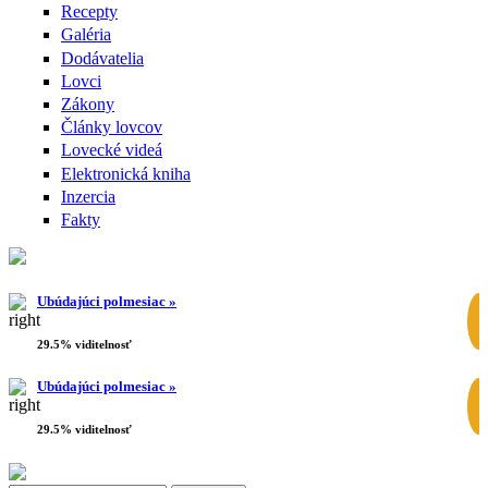
Recepty
Galéria
Dodávatelia
Lovci
Zákony
Články lovcov
Lovecké videá
Elektronická kniha
Inzercia
Fakty
Ubúdajúci polmesiac »
29.5% viditelnosť
Ubúdajúci polmesiac »
29.5% viditelnosť