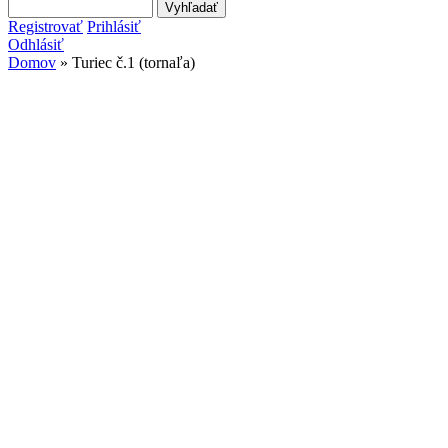
Search this site
Vyhľadávanie
Registrovať
Prihlásiť
Odhlásiť
Domov
» Turiec č.1 (tornaľa)
Nachádzate sa tu