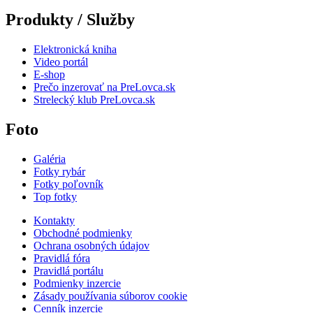
Produkty / Služby
Elektronická kniha
Video portál
E-shop
Prečo inzerovať na PreLovca.sk
Strelecký klub PreLovca.sk
Foto
Galéria
Fotky rybár
Fotky poľovník
Top fotky
Kontakty
Obchodné podmienky
Ochrana osobných údajov
Pravidlá fóra
Pravidlá portálu
Podmienky inzercie
Zásady používania súborov cookie
Cenník inzercie