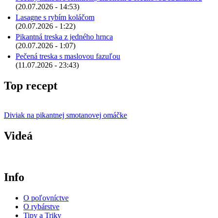
(20.07.2026 - 14:53)
Lasagne s rybím koláčom
(20.07.2026 - 1:22)
Pikantná treska z jedného hrnca
(20.07.2026 - 1:07)
Pečená treska s maslovou fazuľou
(11.07.2026 - 23:43)
Top recept
Diviak na pikantnej smotanovej omáčke
Videá
Info
O poľovníctve
O rybárstve
Tipy a Triky