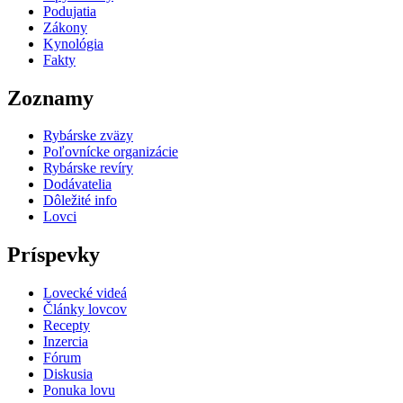
Podujatia
Zákony
Kynológia
Fakty
Zoznamy
Rybárske zväzy
Poľovnícke organizácie
Rybárske revíry
Dodávatelia
Dôležité info
Lovci
Príspevky
Lovecké videá
Články lovcov
Recepty
Inzercia
Fórum
Diskusia
Ponuka lovu