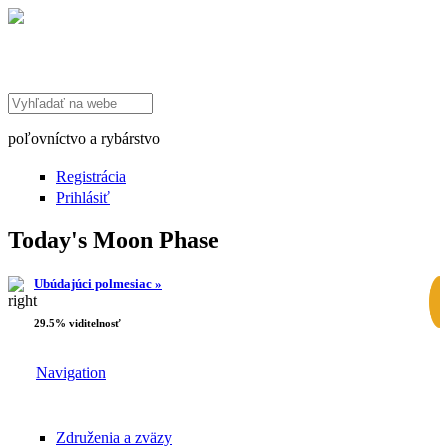
Search this site
poľovníctvo a rybárstvo
Registrácia
Prihlásiť
Today's Moon Phase
Ubúdajúci polmesiac »
29.5% viditelnosť
Navigation
Združenia a zväzy