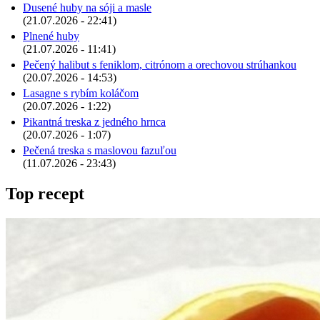
Dusené huby na sóji a masle
(21.07.2026 - 22:41)
Plnené huby
(21.07.2026 - 11:41)
Pečený halibut s feniklom, citrónom a orechovou strúhankou
(20.07.2026 - 14:53)
Lasagne s rybím koláčom
(20.07.2026 - 1:22)
Pikantná treska z jedného hrnca
(20.07.2026 - 1:07)
Pečená treska s maslovou fazuľou
(11.07.2026 - 23:43)
Top recept