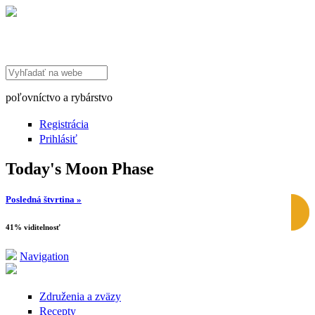
Search this site
poľovníctvo a rybárstvo
Registrácia
Prihlásiť
Today's Moon Phase
Posledná štvrtina »
41% viditelnosť
Navigation
Združenia a zväzy
Recepty