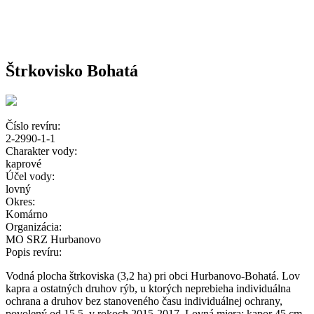
Štrkovisko Bohatá
Číslo revíru:
2-2990-1-1
Charakter vody:
kaprové
Účel vody:
lovný
Okres:
Komárno
Organizácia:
MO SRZ Hurbanovo
Popis revíru:
Vodná plocha štrkoviska (3,2 ha) pri obci Hurbanovo-Bohatá. Lov
kapra a ostatných druhov rýb, u ktorých neprebieha individuálna
ochrana a druhov bez stanoveného času individuálnej ochrany,
povolený od 15.5. v rokoch 2015-2017. Lovná miera: kapor 45 cm.