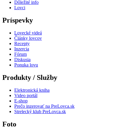
Dôležité info
Lovci
Príspevky
Lovecké videá
Články lovcov
Recepty
Inzercia
Fórum
Diskusia
Ponuka lovu
Produkty / Služby
Elektronická kniha
Video portál
E-shop
Prečo inzerovať na PreLovca.sk
Strelecký klub PreLovca.sk
Foto