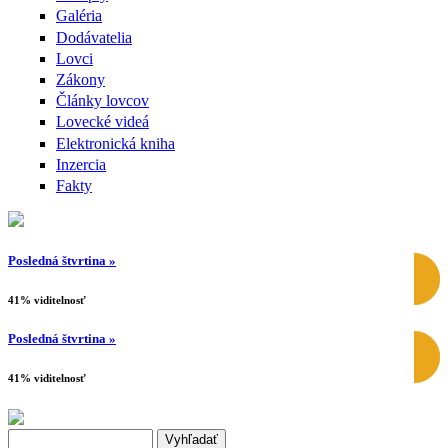
Galéria
Dodávatelia
Lovci
Zákony
Články lovcov
Lovecké videá
Elektronická kniha
Inzercia
Fakty
Posledná štvrtina »
41% viditelnosť
Posledná štvrtina »
41% viditelnosť
Search this site