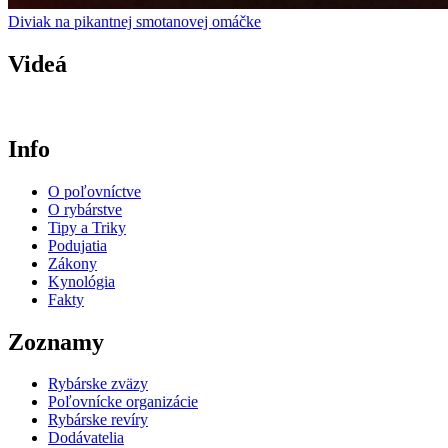
Diviak na pikantnej smotanovej omáčke
Videá
Info
O poľovníctve
O rybárstve
Tipy a Triky
Podujatia
Zákony
Kynológia
Fakty
Zoznamy
Rybárske zväzy
Poľovnícke organizácie
Rybárske revíry
Dodávatelia