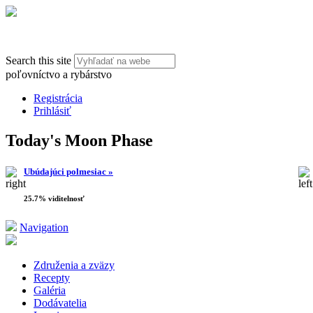
Search this site
poľovníctvo a rybárstvo
Registrácia
Prihlásiť
Today's Moon Phase
Ubúdajúci polmesiac »
25.7% viditelnosť
Navigation
Združenia a zväzy
Recepty
Galéria
Dodávatelia