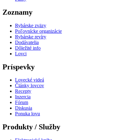
Zoznamy
Rybárske zväzy
Poľovnícke organizácie
Rybárske revíry
Dodávatelia
Dôležité info
Lovci
Príspevky
Lovecké videá
Články lovcov
Recepty
Inzercia
Fórum
Diskusia
Ponuka lovu
Produkty / Služby