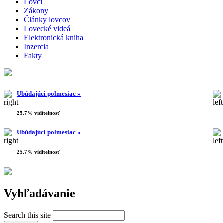
Lovci
Zákony
Články lovcov
Lovecké videá
Elektronická kniha
Inzercia
Fakty
Ubúdajúci polmesiac »
25.7% viditelnosť
Ubúdajúci polmesiac »
25.7% viditelnosť
Vyhľadávanie
Search this site