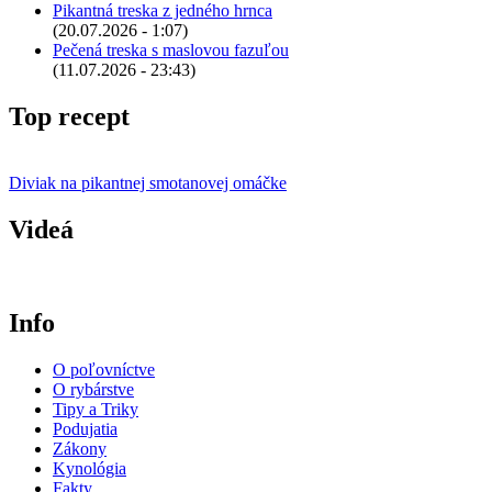
Pikantná treska z jedného hrnca
(20.07.2026 - 1:07)
Pečená treska s maslovou fazuľou
(11.07.2026 - 23:43)
Top recept
Diviak na pikantnej smotanovej omáčke
Videá
Info
O poľovníctve
O rybárstve
Tipy a Triky
Podujatia
Zákony
Kynológia
Fakty