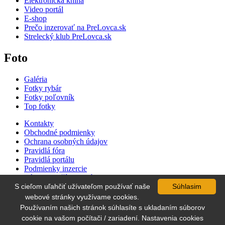
Elektronická kniha
Video portál
E-shop
Prečo inzerovať na PreLovca.sk
Strelecký klub PreLovca.sk
Foto
Galéria
Fotky rybár
Fotky poľovník
Top fotky
Kontakty
Obchodné podmienky
Ochrana osobných údajov
Pravidlá fóra
Pravidlá portálu
Podmienky inzercie
Zásady používania súborov cookie
S cieľom uľahčiť užívateľom používať naše
Súhlasim
Cenník inzercie
Súťaž
webové stránky využívame cookies.
Používaním našich stránok súhlasíte s ukladaním súborov
cookie na vašom počítači / zariadení. Nastavenia cookies