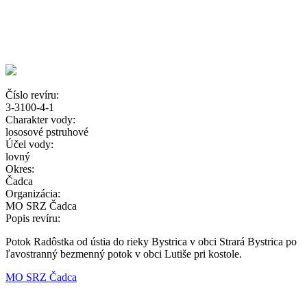
Číslo revíru:
3-3100-4-1
Charakter vody:
lososové pstruhové
Účel vody:
lovný
Okres:
Čadca
Organizácia:
MO SRZ Čadca
Popis revíru:
Potok Radôstka od ústia do rieky Bystrica v obci Strará Bystrica po
ľavostranný bezmenný potok v obci Lutiše pri kostole.
MO SRZ Čadca