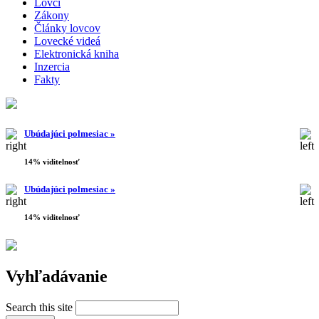
Lovci
Zákony
Články lovcov
Lovecké videá
Elektronická kniha
Inzercia
Fakty
Ubúdajúci polmesiac »
14% viditelnosť
Ubúdajúci polmesiac »
14% viditelnosť
Vyhľadávanie
Search this site