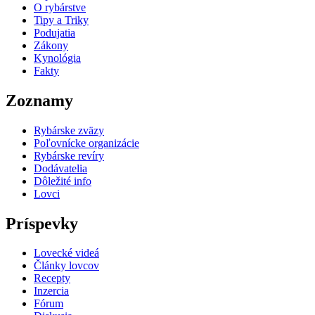
O rybárstve
Tipy a Triky
Podujatia
Zákony
Kynológia
Fakty
Zoznamy
Rybárske zväzy
Poľovnícke organizácie
Rybárske revíry
Dodávatelia
Dôležité info
Lovci
Príspevky
Lovecké videá
Články lovcov
Recepty
Inzercia
Fórum