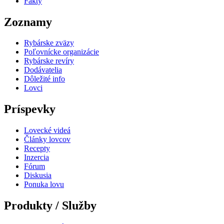
Fakty
Zoznamy
Rybárske zväzy
Poľovnícke organizácie
Rybárske revíry
Dodávatelia
Dôležité info
Lovci
Príspevky
Lovecké videá
Články lovcov
Recepty
Inzercia
Fórum
Diskusia
Ponuka lovu
Produkty / Služby