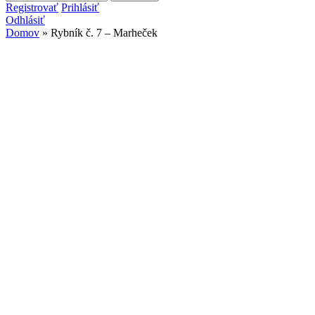
Vyhľadávanie
Registrovať
Prihlásiť
Odhlásiť
Domov
» Rybník č. 7 – Marheček
Nachádzate sa tu