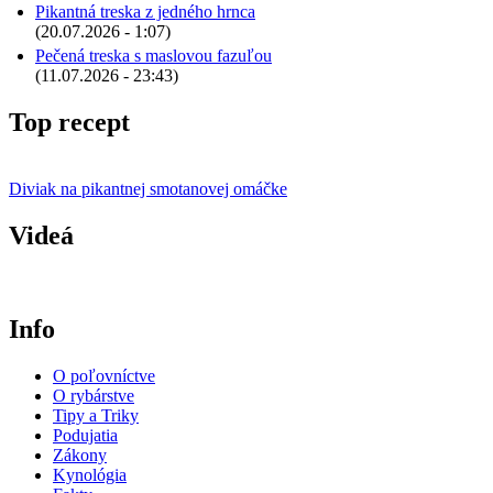
Pikantná treska z jedného hrnca
(20.07.2026 - 1:07)
Pečená treska s maslovou fazuľou
(11.07.2026 - 23:43)
Top recept
Diviak na pikantnej smotanovej omáčke
Videá
Info
O poľovníctve
O rybárstve
Tipy a Triky
Podujatia
Zákony
Kynológia