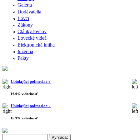
Galéria
Dodávatelia
Lovci
Zákony
Články lovcov
Lovecké videá
Elektronická kniha
Inzercia
Fakty
Ubúdajúci polmesiac »
16.9% viditelnosť
Ubúdajúci polmesiac »
16.9% viditelnosť
Search this site