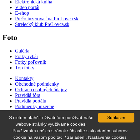
Elektronická kniha
Video portál
E-shop
Prečo inzerovať na PreLovca.sk
Strelecký klub PreLovca.sk
Foto
Galéria
Fotky rybár
Fotky poľovník
Top fotky
Kontakty
Obchodné podmienky
Ochrana osobných údajov
Pravidlá fóra
Pravidlá portálu
Podmienky inzercie
Zásady používania súborov cookie
Cenník inzercie
S cieľom uľahčiť užívateľom používať naše
Súhlasim
Súťaž
webové stránky využívame cookies.
Používaním našich stránok súhlasíte s ukladaním súborov
cookie na vašom počítači / zariadení. Nastavenia cookies