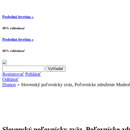
Posledná štvrtina »
40% viditelnosť
Posledná štvrtina »
40% viditelnosť
Search this site
Vyhľadávanie
Registrovať
Prihlásiť
Odhlásiť
Domov
» Slovenský poľovnícky zväz, Poľovnícke združenie Mudro
Nachádzate sa tu
Slovenský poľovnícky zväz, Poľovnícke z