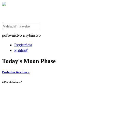
Search this site
poľovníctvo a rybárstvo
Registrácia
Prihlásiť
Today's Moon Phase
Posledná štvrtina »
40% viditelnosť