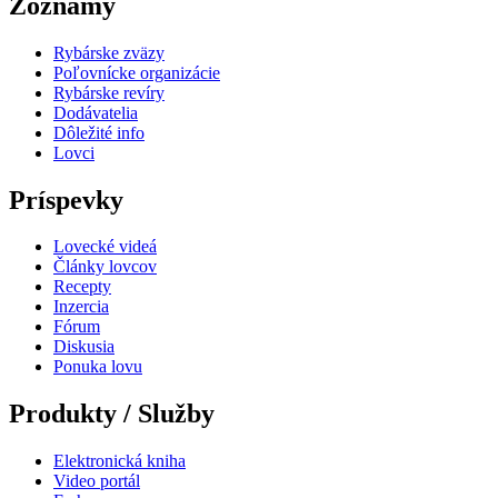
Zoznamy
Rybárske zväzy
Poľovnícke organizácie
Rybárske revíry
Dodávatelia
Dôležité info
Lovci
Príspevky
Lovecké videá
Články lovcov
Recepty
Inzercia
Fórum
Diskusia
Ponuka lovu
Produkty / Služby
Elektronická kniha
Video portál