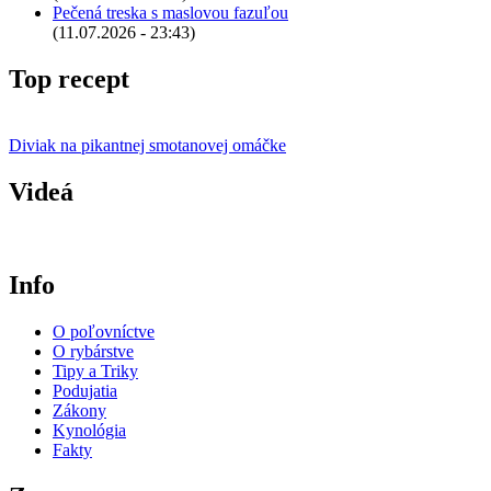
Pečená treska s maslovou fazuľou
(11.07.2026 - 23:43)
Top recept
Diviak na pikantnej smotanovej omáčke
Videá
Info
O poľovníctve
O rybárstve
Tipy a Triky
Podujatia
Zákony
Kynológia
Fakty