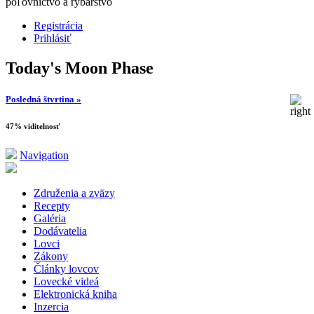
poľovníctvo a rybárstvo
Registrácia
Prihlásiť
Today's Moon Phase
Posledná štvrtina »
47% viditelnosť
Navigation
Združenia a zväzy
Recepty
Galéria
Dodávatelia
Lovci
Zákony
Články lovcov
Lovecké videá
Elektronická kniha
Inzercia