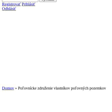
Vyhľadávanie
Registrovať
Prihlásiť
Odhlásiť
Domov
» Poľovnícke združenie vlastníkov poľovných pozemkov
Nachádzate sa tu