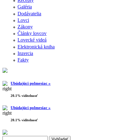
Recepty
Galéria
Dodávatelia
Lovci
Zákony
Články lovcov
Lovecké videá
Elektronická kniha
Inzercia
Fakty
Ubúdajúci polmesiac »
20.1% viditelnosť
Ubúdajúci polmesiac »
20.1% viditelnosť
Search this site