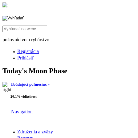
Search this site
poľovníctvo a rybárstvo
Registrácia
Prihlásiť
Today's Moon Phase
Ubúdajúci polmesiac »
20.1% viditelnosť
Navigation
Združenia a zväzy