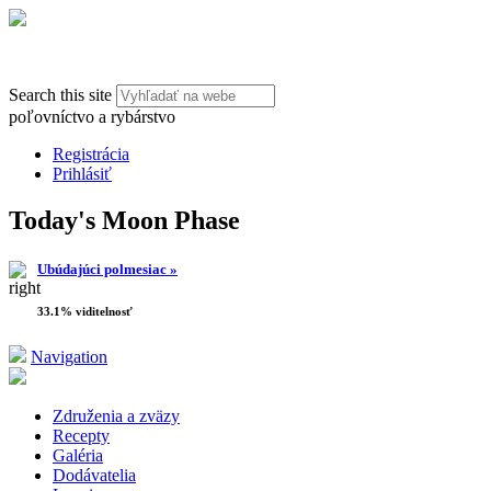
Search this site
poľovníctvo a rybárstvo
Registrácia
Prihlásiť
Today's Moon Phase
Ubúdajúci polmesiac »
33.1% viditelnosť
Navigation
Združenia a zväzy
Recepty
Galéria
Dodávatelia