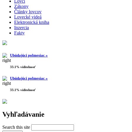
Lovci
Zákony
Články lovcov
Lovecké videá
Elektronická kniha
Inzercia
Fakty
Ubúdajúci polmesiac »
33.1% viditelnosť
Ubúdajúci polmesiac »
33.1% viditelnosť
Vyhľadávanie
Search this site