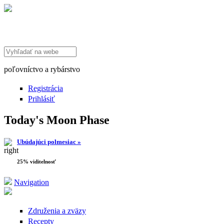
Search this site
poľovníctvo a rybárstvo
Registrácia
Prihlásiť
Today's Moon Phase
Ubúdajúci polmesiac »
25% viditelnosť
Navigation
Združenia a zväzy
Recepty