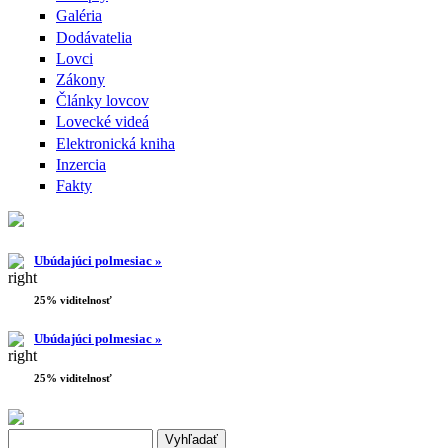
Galéria
Dodávatelia
Lovci
Zákony
Články lovcov
Lovecké videá
Elektronická kniha
Inzercia
Fakty
Ubúdajúci polmesiac »
25% viditelnosť
Ubúdajúci polmesiac »
25% viditelnosť
Search this site