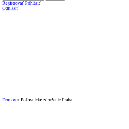
Vyhľadávanie
Registrovať
Prihlásiť
Odhlásiť
Domov
» Poľovnícke združenie Praha
Nachádzate sa tu