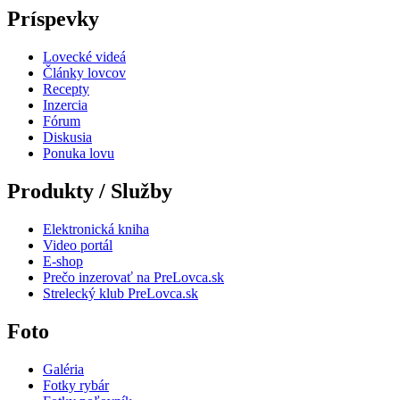
Príspevky
Lovecké videá
Články lovcov
Recepty
Inzercia
Fórum
Diskusia
Ponuka lovu
Produkty / Služby
Elektronická kniha
Video portál
E-shop
Prečo inzerovať na PreLovca.sk
Strelecký klub PreLovca.sk
Foto
Galéria
Fotky rybár