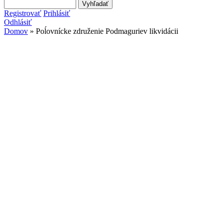
Search this site
Vyhľadávanie
Registrovať
Prihlásiť
Odhlásiť
Domov
» Poĺovnícke združenie Podmaguriev likvidácii
Nachádzate sa tu