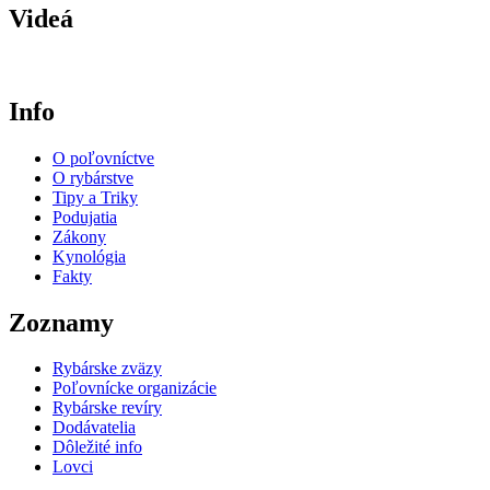
Videá
Info
O poľovníctve
O rybárstve
Tipy a Triky
Podujatia
Zákony
Kynológia
Fakty
Zoznamy
Rybárske zväzy
Poľovnícke organizácie
Rybárske revíry
Dodávatelia
Dôležité info
Lovci