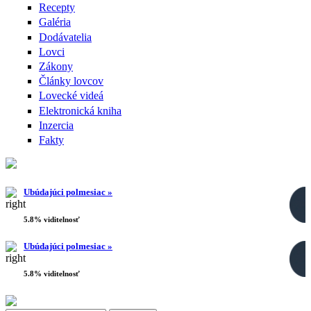
Recepty
Galéria
Dodávatelia
Lovci
Zákony
Články lovcov
Lovecké videá
Elektronická kniha
Inzercia
Fakty
Ubúdajúci polmesiac »
5.8% viditelnosť
Ubúdajúci polmesiac »
5.8% viditelnosť