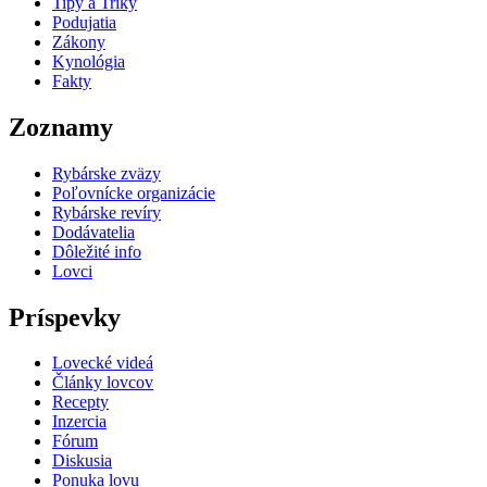
Tipy a Triky
Podujatia
Zákony
Kynológia
Fakty
Zoznamy
Rybárske zväzy
Poľovnícke organizácie
Rybárske revíry
Dodávatelia
Dôležité info
Lovci
Príspevky
Lovecké videá
Články lovcov
Recepty
Inzercia
Fórum
Diskusia
Ponuka lovu