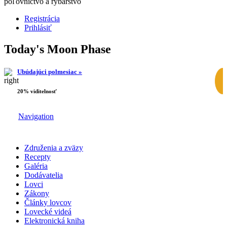
poľovníctvo a rybárstvo
Registrácia
Prihlásiť
Today's Moon Phase
Ubúdajúci polmesiac »
20% viditelnosť
Navigation
Združenia a zväzy
Recepty
Galéria
Dodávatelia
Lovci
Zákony
Články lovcov
Lovecké videá
Elektronická kniha