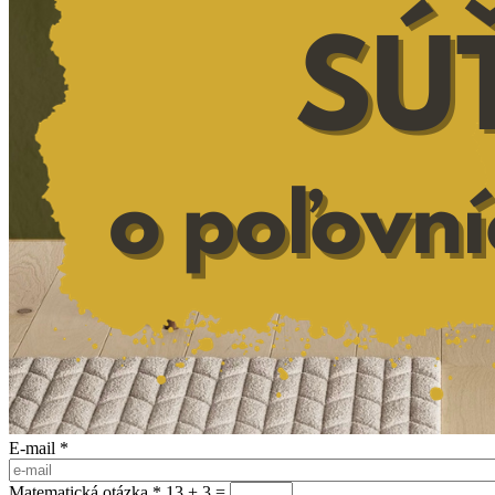
E-mail
*
Matematická otázka
*
13 + 3 =