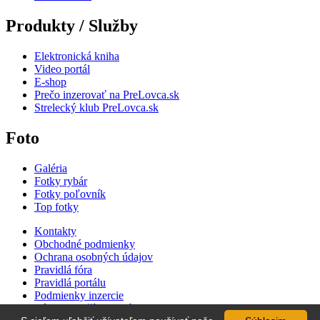
Produkty / Služby
Elektronická kniha
Video portál
E-shop
Prečo inzerovať na PreLovca.sk
Strelecký klub PreLovca.sk
Foto
Galéria
Fotky rybár
Fotky poľovník
Top fotky
Kontakty
Obchodné podmienky
Ochrana osobných údajov
Pravidlá fóra
Pravidlá portálu
Podmienky inzercie
Zásady používania súborov cookie