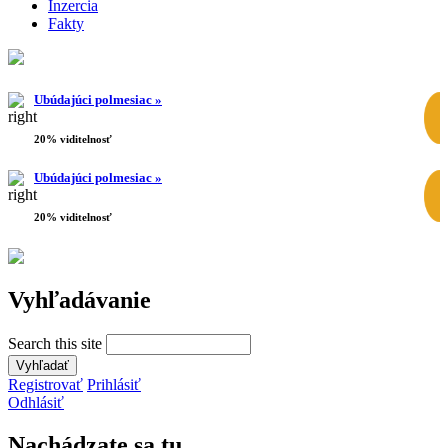
Inzercia
Fakty
Ubúdajúci polmesiac »
20% viditelnosť
Ubúdajúci polmesiac »
20% viditelnosť
Vyhľadávanie
Search this site
Registrovať
Prihlásiť
Odhlásiť
Nachádzate sa tu