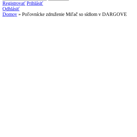
Vyhľadávanie
Registrovať
Prihlásiť
Odhlásiť
Domov
» Poľovnícke združenie Miľač so sídlom v DARGOVE
Nachádzate sa tu