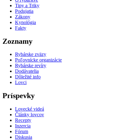
Tipy a Triky
Podujatia
Zákony
Kynológia
Fakty
Zoznamy
Rybárske zväzy
Poľovnícke organizácie
Rybárske revíry
Dodávatelia
Dôležité info
Lovci
Príspevky
Lovecké videá
Články lovcov
Recepty
Inzercia
Fórum
Diskusia