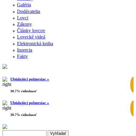
Galéria
Dodávatelia
Lovci
Zákony
Články lovcov
Lovecké videá
Elektronická kniha
Inzercia
Fakty
Ubúdajúci polmesiac »
30.7% viditelnosť
Ubúdajúci polmesiac »
30.7% viditelnosť
Search this site