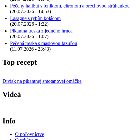
Pečený halibut s feniklom, citrónom a orechovou strúhankou
(20.07.2026 - 14:53)
Lasagne s rybím koláčom
(20.07.2026 - 1:22)
Pikantná treska z jedného hrnca
(20.07.2026 - 1:07)
Pečená treska s maslovou fazuľou
(11.07.2026 - 23:43)
Top recept
Diviak na pikantnej smotanovej omáčke
Videá
Info
O poľovníctve
O rybárstve