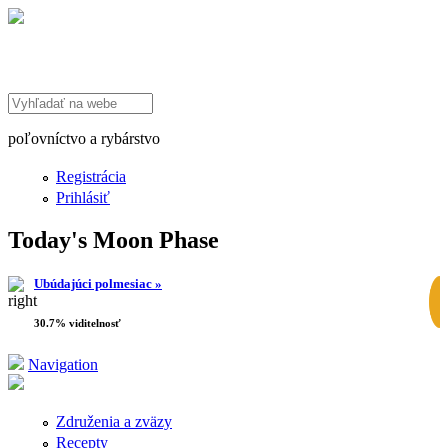
Search this site
poľovníctvo a rybárstvo
Registrácia
Prihlásiť
Today's Moon Phase
Ubúdajúci polmesiac »
30.7% viditelnosť
Navigation
Združenia a zväzy
Recepty