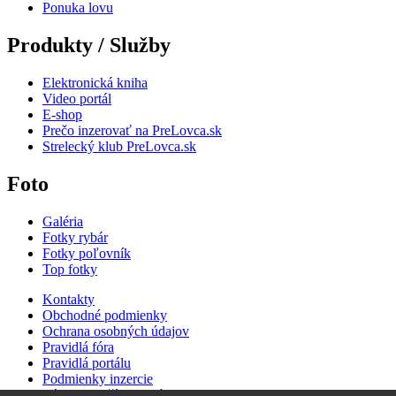
Ponuka lovu
Produkty / Služby
Elektronická kniha
Video portál
E-shop
Prečo inzerovať na PreLovca.sk
Strelecký klub PreLovca.sk
Foto
Galéria
Fotky rybár
Fotky poľovník
Top fotky
Kontakty
Obchodné podmienky
Ochrana osobných údajov
Pravidlá fóra
Pravidlá portálu
Podmienky inzercie
Zásady používania súborov cookie