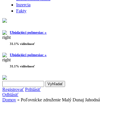
Inzercia
Fakty
Ubúdajúci polmesiac »
31.1% viditelnosť
Ubúdajúci polmesiac »
31.1% viditelnosť
Search this site
Vyhľadávanie
Registrovať
Prihlásiť
Odhlásiť
Domov
» Poľovnícke združenie Malý Dunaj Jahodná
Nachádzate sa tu