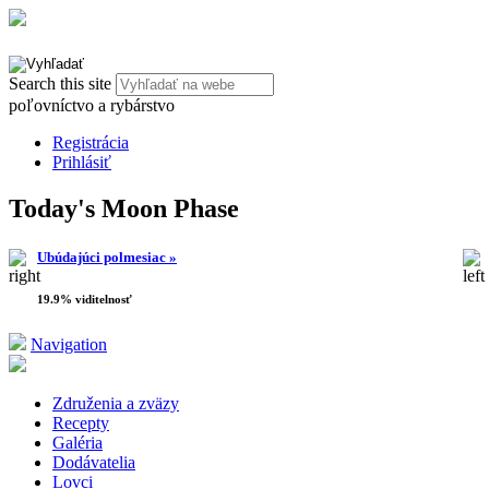
Search this site
poľovníctvo a rybárstvo
Registrácia
Prihlásiť
Today's Moon Phase
Ubúdajúci polmesiac »
19.9% viditelnosť
Navigation
Združenia a zväzy
Recepty
Galéria
Dodávatelia
Lovci