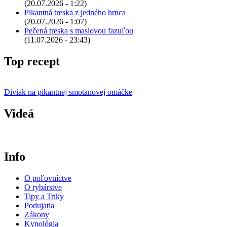
(20.07.2026 - 1:22)
Pikantná treska z jedného hrnca
(20.07.2026 - 1:07)
Pečená treska s maslovou fazuľou
(11.07.2026 - 23:43)
Top recept
Diviak na pikantnej smotanovej omáčke
Videá
Info
O poľovníctve
O rybárstve
Tipy a Triky
Podujatia
Zákony
Kynológia