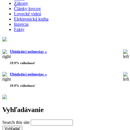
Zákony
Články lovcov
Lovecké videá
Elektronická kniha
Inzercia
Fakty
Ubúdajúci polmesiac »
19.9% viditelnosť
Ubúdajúci polmesiac »
19.9% viditelnosť
Vyhľadávanie
Search this site