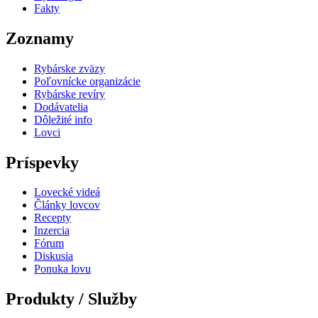
Fakty
Zoznamy
Rybárske zväzy
Poľovnícke organizácie
Rybárske revíry
Dodávatelia
Dôležité info
Lovci
Príspevky
Lovecké videá
Články lovcov
Recepty
Inzercia
Fórum
Diskusia
Ponuka lovu
Produkty / Služby