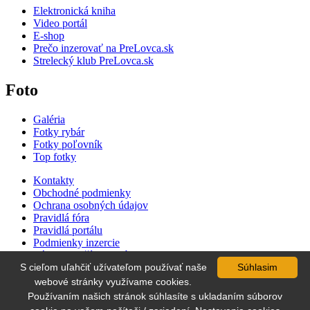
Elektronická kniha
Video portál
E-shop
Prečo inzerovať na PreLovca.sk
Strelecký klub PreLovca.sk
Foto
Galéria
Fotky rybár
Fotky poľovník
Top fotky
Kontakty
Obchodné podmienky
Ochrana osobných údajov
Pravidlá fóra
Pravidlá portálu
Podmienky inzercie
Zásady používania súborov cookie
S cieľom uľahčiť užívateľom používať naše
Súhlasim
Cenník inzercie
Súťaž
webové stránky využívame cookies.
Používaním našich stránok súhlasíte s ukladaním súborov