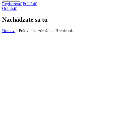
Registrovať
Prihlásiť
Odhlásiť
Nachádzate sa tu
Domov
» Poĺovnícke združenie Hrebienok