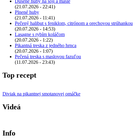
Dusené huby na sóji a masle
(21.07.2026 - 22:41)
Plnené huby
(21.07.2026 - 11:41)
Pečený halibut s feniklom, citrónom a orechovou strúhankou
(20.07.2026 - 14:53)
Lasagne s rybím koláčom
(20.07.2026 - 1:22)
Pikantná treska z jedného hrnca
(20.07.2026 - 1:07)
Pečená treska s maslovou fazuľou
(11.07.2026 - 23:43)
Top recept
Diviak na pikantnej smotanovej omáčke
Videá
Info