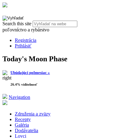
Search this site
poľovníctvo a rybárstvo
Registrácia
Prihlásiť
Today's Moon Phase
Ubúdajúci polmesiac »
26.4% viditelnosť
Navigation
Združenia a zväzy
Recepty
Galéria
Dodávatelia
Lovci