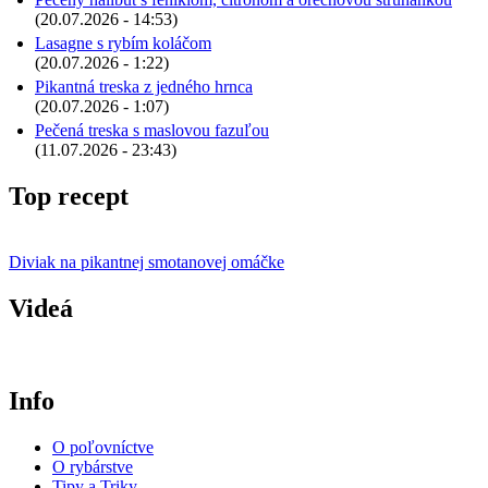
(20.07.2026 - 14:53)
Lasagne s rybím koláčom
(20.07.2026 - 1:22)
Pikantná treska z jedného hrnca
(20.07.2026 - 1:07)
Pečená treska s maslovou fazuľou
(11.07.2026 - 23:43)
Top recept
Diviak na pikantnej smotanovej omáčke
Videá
Info
O poľovníctve
O rybárstve
Tipy a Triky