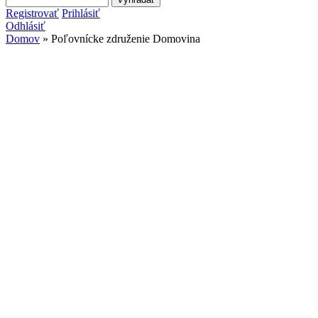
Vyhľadávanie
Registrovať
Prihlásiť
Odhlásiť
Domov
» Poľovnícke združenie Domovina
Nachádzate sa tu