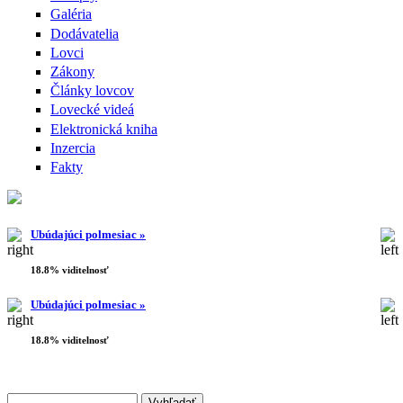
Galéria
Dodávatelia
Lovci
Zákony
Články lovcov
Lovecké videá
Elektronická kniha
Inzercia
Fakty
Ubúdajúci polmesiac »
18.8% viditelnosť
Ubúdajúci polmesiac »
18.8% viditelnosť
Search this site