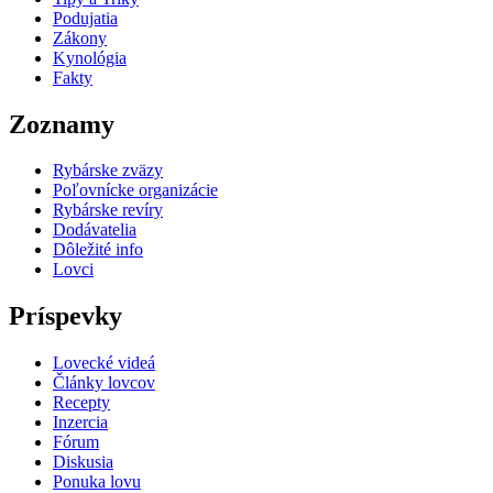
Podujatia
Zákony
Kynológia
Fakty
Zoznamy
Rybárske zväzy
Poľovnícke organizácie
Rybárske revíry
Dodávatelia
Dôležité info
Lovci
Príspevky
Lovecké videá
Články lovcov
Recepty
Inzercia
Fórum
Diskusia
Ponuka lovu