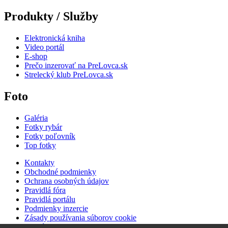
Produkty / Služby
Elektronická kniha
Video portál
E-shop
Prečo inzerovať na PreLovca.sk
Strelecký klub PreLovca.sk
Foto
Galéria
Fotky rybár
Fotky poľovník
Top fotky
Kontakty
Obchodné podmienky
Ochrana osobných údajov
Pravidlá fóra
Pravidlá portálu
Podmienky inzercie
Zásady používania súborov cookie
Cenník inzercie