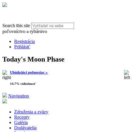
Search this site
poľovníctvo a rybárstvo
Registrácia
Prihlásiť
Today's Moon Phase
Ubúdajúci polmesiac »
14.7% viditelnosť
Navigation
Združenia a zväzy
Recepty
Galéria
Dodávatelia