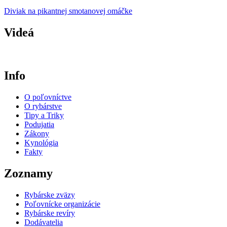
Diviak na pikantnej smotanovej omáčke
Videá
Info
O poľovníctve
O rybárstve
Tipy a Triky
Podujatia
Zákony
Kynológia
Fakty
Zoznamy
Rybárske zväzy
Poľovnícke organizácie
Rybárske revíry
Dodávatelia