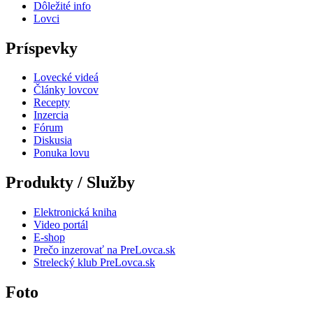
Dôležité info
Lovci
Príspevky
Lovecké videá
Články lovcov
Recepty
Inzercia
Fórum
Diskusia
Ponuka lovu
Produkty / Služby
Elektronická kniha
Video portál
E-shop
Prečo inzerovať na PreLovca.sk
Strelecký klub PreLovca.sk
Foto