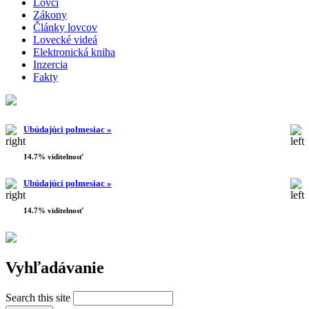
Lovci
Zákony
Články lovcov
Lovecké videá
Elektronická kniha
Inzercia
Fakty
Ubúdajúci polmesiac »
14.7% viditelnosť
Ubúdajúci polmesiac »
14.7% viditelnosť
Vyhľadávanie
Search this site