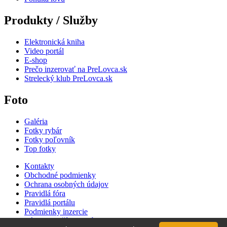
Produkty / Služby
Elektronická kniha
Video portál
E-shop
Prečo inzerovať na PreLovca.sk
Strelecký klub PreLovca.sk
Foto
Galéria
Fotky rybár
Fotky poľovník
Top fotky
Kontakty
Obchodné podmienky
Ochrana osobných údajov
Pravidlá fóra
Pravidlá portálu
Podmienky inzercie
Zásady používania súborov cookie