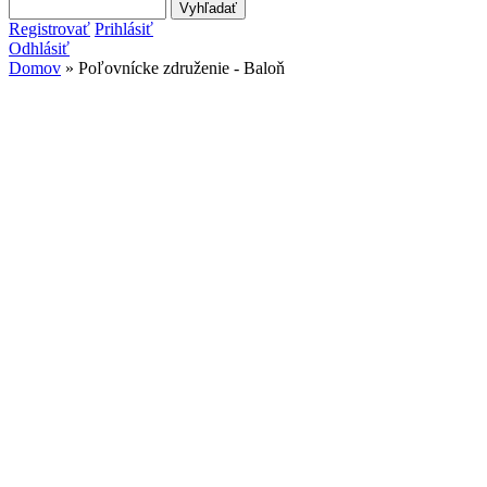
Search this site
Vyhľadávanie
Registrovať
Prihlásiť
Odhlásiť
Domov
» Poľovnícke združenie - Baloň
Nachádzate sa tu