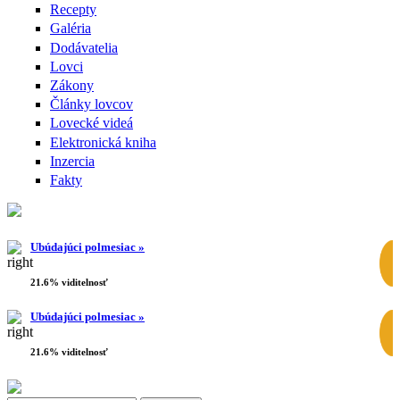
Recepty
Galéria
Dodávatelia
Lovci
Zákony
Články lovcov
Lovecké videá
Elektronická kniha
Inzercia
Fakty
Ubúdajúci polmesiac »
21.6% viditelnosť
Ubúdajúci polmesiac »
21.6% viditelnosť