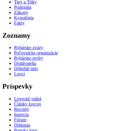
Tipy a Triky
Podujatia
Zákony
Kynológia
Fakty
Zoznamy
Rybárske zväzy
Poľovnícke organizácie
Rybárske revíry
Dodávatelia
Dôležité info
Lovci
Príspevky
Lovecké videá
Články lovcov
Recepty
Inzercia
Fórum
Diskusia
Ponuka lovu