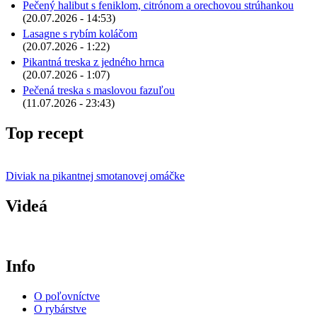
Pečený halibut s feniklom, citrónom a orechovou strúhankou
(20.07.2026 - 14:53)
Lasagne s rybím koláčom
(20.07.2026 - 1:22)
Pikantná treska z jedného hrnca
(20.07.2026 - 1:07)
Pečená treska s maslovou fazuľou
(11.07.2026 - 23:43)
Top recept
Diviak na pikantnej smotanovej omáčke
Videá
Info
O poľovníctve
O rybárstve