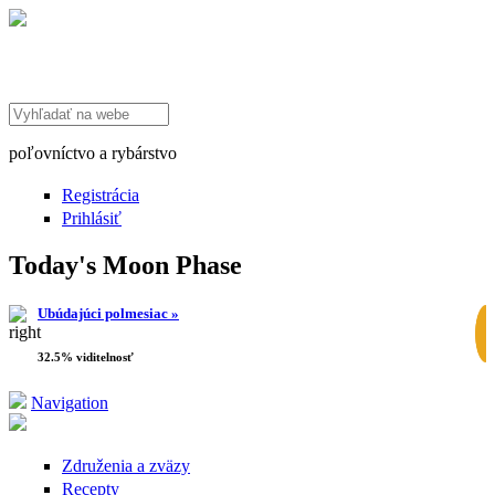
Search this site
poľovníctvo a rybárstvo
Registrácia
Prihlásiť
Today's Moon Phase
Ubúdajúci polmesiac »
32.5% viditelnosť
Navigation
Združenia a zväzy
Recepty