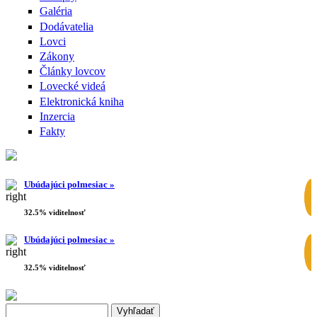
Galéria
Dodávatelia
Lovci
Zákony
Články lovcov
Lovecké videá
Elektronická kniha
Inzercia
Fakty
Ubúdajúci polmesiac »
32.5% viditelnosť
Ubúdajúci polmesiac »
32.5% viditelnosť
Search this site