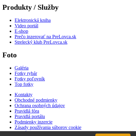
Produkty / Služby
Elektronická kniha
Video portál
E-shop
Prečo inzerovať na PreLovca.sk
Strelecký klub PreLovca.sk
Foto
Galéria
Fotky rybár
Fotky poľovník
Top fotky
Kontakty
Obchodné podmienky
Ochrana osobných údajov
Pravidlá fóra
Pravidlá portálu
Podmienky inzercie
Zásady používania súborov cookie
Cenník inzercie