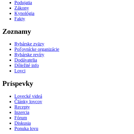
Podujatia
Zákony
Kynológia
Fakty
Zoznamy
Rybárske zväzy
Poľovnícke organizácie
Rybárske revíry
Dodávatelia
Dôležité info
Lovci
Príspevky
Lovecké videá
Články lovcov
Recepty
Inzercia
Fórum
Diskusia
Ponuka lovu