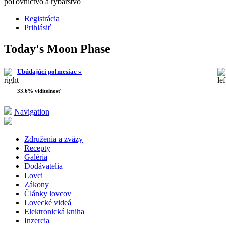
poľovníctvo a rybárstvo
Registrácia
Prihlásiť
Today's Moon Phase
Ubúdajúci polmesiac »
33.6% viditelnosť
Navigation
Združenia a zväzy
Recepty
Galéria
Dodávatelia
Lovci
Zákony
Články lovcov
Lovecké videá
Elektronická kniha
Inzercia