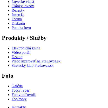
Lovecké videá
Články lovcov
Recepty
Inzercia
Fórum
Diskusia
Ponuka lovu
Produkty / Služby
Elektronická kniha
Video portál
E-shop
Prečo inzerovať na PreLovca.sk
Strelecký klub PreLovca.sk
Foto
Galéria
Fotky rybár
Fotky poľovník
Top fotky
Kontakty