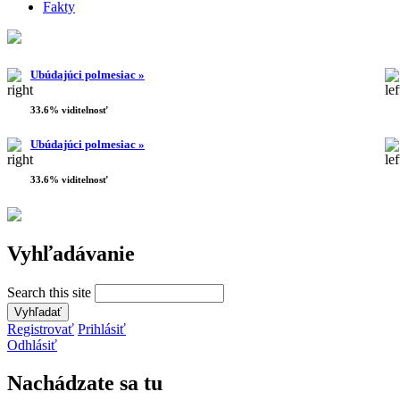
Fakty
Ubúdajúci polmesiac »
33.6% viditelnosť
Ubúdajúci polmesiac »
33.6% viditelnosť
Vyhľadávanie
Search this site
Registrovať
Prihlásiť
Odhlásiť
Nachádzate sa tu