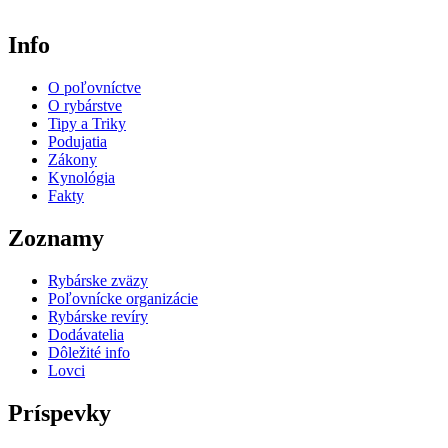
Info
O poľovníctve
O rybárstve
Tipy a Triky
Podujatia
Zákony
Kynológia
Fakty
Zoznamy
Rybárske zväzy
Poľovnícke organizácie
Rybárske revíry
Dodávatelia
Dôležité info
Lovci
Príspevky