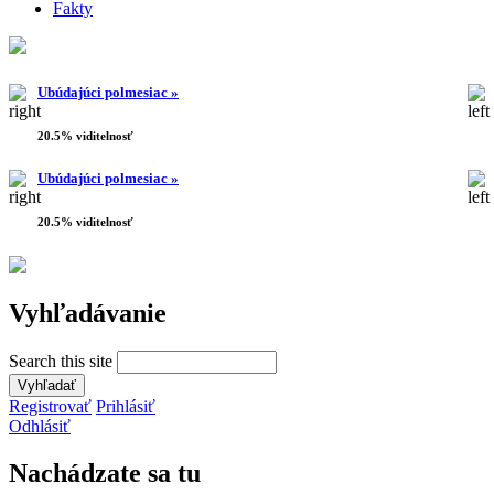
Fakty
Ubúdajúci polmesiac »
20.5% viditelnosť
Ubúdajúci polmesiac »
20.5% viditelnosť
Vyhľadávanie
Search this site
Registrovať
Prihlásiť
Odhlásiť
Nachádzate sa tu