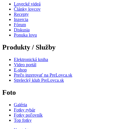
Lovecké videá
Články lovcov
Recepty
Inzercia
Fórum
Diskusia
Ponuka lovu
Produkty / Služby
Elektronická kniha
Video portál
E-shop
Prečo inzerovať na PreLovca.sk
Strelecký klub PreLovca.sk
Foto
Galéria
Fotky rybár
Fotky poľovník
Top fotky