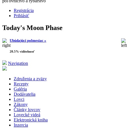
poľovníctvo a rybárstvo
Registrácia
Prihlásiť
Today's Moon Phase
Ubúdajúci polmesiac »
20.5% viditelnosť
Navigation
Združenia a zväzy
Recepty
Galéria
Dodávatelia
Lovci
Zákony
Články lovcov
Lovecké videá
Elektronická kniha
Inzercia