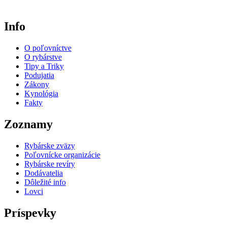
Info
O poľovníctve
O rybárstve
Tipy a Triky
Podujatia
Zákony
Kynológia
Fakty
Zoznamy
Rybárske zväzy
Poľovnícke organizácie
Rybárske revíry
Dodávatelia
Dôležité info
Lovci
Príspevky