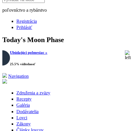
poľovníctvo a rybárstvo
Registrácia
Prihlásiť
Today's Moon Phase
Ubúdajúci polmesiac »
25.5% viditelnosť
Navigation
Združenia a zväzy
Recepty
Galéria
Dodávatelia
Lovci
Zákony
Články lovcov