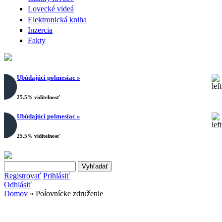
Lovecké videá
Elektronická kniha
Inzercia
Fakty
Ubúdajúci polmesiac »
25.5% viditelnosť
Ubúdajúci polmesiac »
25.5% viditelnosť
Search this site
Vyhľadávanie
Registrovať
Prihlásiť
Odhlásiť
Domov
» Poĺovnícke združenie
Nachádzate sa tu