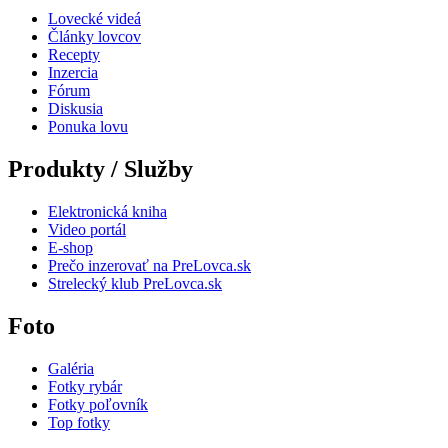
Lovecké videá
Články lovcov
Recepty
Inzercia
Fórum
Diskusia
Ponuka lovu
Produkty / Služby
Elektronická kniha
Video portál
E-shop
Prečo inzerovať na PreLovca.sk
Strelecký klub PreLovca.sk
Foto
Galéria
Fotky rybár
Fotky poľovník
Top fotky