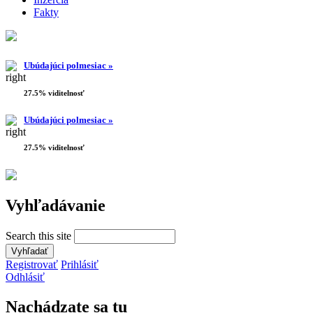
Fakty
Ubúdajúci polmesiac »
27.5% viditelnosť
Ubúdajúci polmesiac »
27.5% viditelnosť
Vyhľadávanie
Search this site
Registrovať
Prihlásiť
Odhlásiť
Nachádzate sa tu