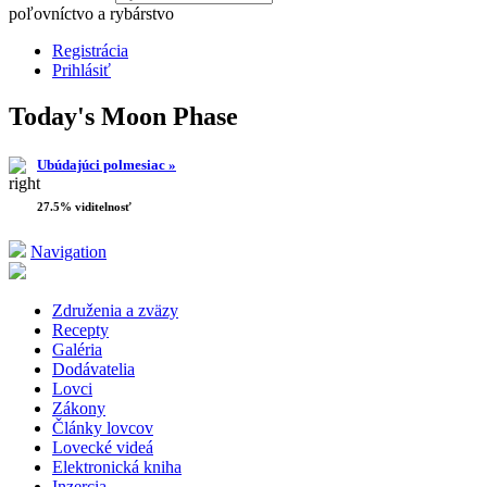
poľovníctvo a rybárstvo
Registrácia
Prihlásiť
Today's Moon Phase
Ubúdajúci polmesiac »
27.5% viditelnosť
Navigation
Združenia a zväzy
Recepty
Galéria
Dodávatelia
Lovci
Zákony
Články lovcov
Lovecké videá
Elektronická kniha
Inzercia