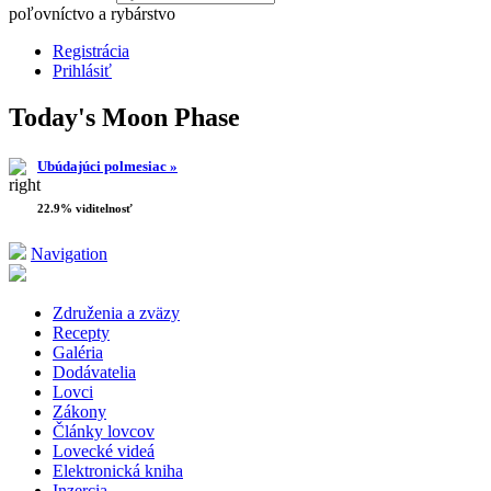
poľovníctvo a rybárstvo
Registrácia
Prihlásiť
Today's Moon Phase
Ubúdajúci polmesiac »
22.9% viditelnosť
Navigation
Združenia a zväzy
Recepty
Galéria
Dodávatelia
Lovci
Zákony
Články lovcov
Lovecké videá
Elektronická kniha
Inzercia