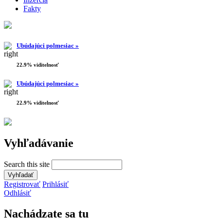
Fakty
Ubúdajúci polmesiac »
22.9% viditelnosť
Ubúdajúci polmesiac »
22.9% viditelnosť
Vyhľadávanie
Search this site
Registrovať
Prihlásiť
Odhlásiť
Nachádzate sa tu